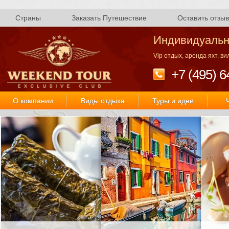
Страны
Заказать Путешествие
Оставить отзыв
Индивидуальн
Vip отдых, аренда яхт, в
+7 (495) 6
О компании
Виды отдыха
Туры и идеи