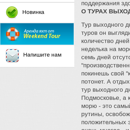
поддержания зд
О ТУРАХ ВЫХО
Новинка
Тур выходного д
туров он выгляд
количество дней
неделька на мор
Напишите нам
семь дней отсут
"производственн
покинешь свой "
потонет. А отды
тур выходного дн
Подмосковье, а 
морю - это самы
рутины, освобож
положительных э