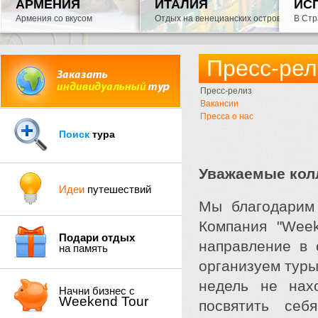
АРМЕНИЯ
ИТАЛИЯ
ИС
Армения со вкусом
Отдых на венецианских островах на в
В Стр
Пресс-рел
Пресс-релиз
Вакансии
Пресса о нас
Поиск
тура
Уважаемые кол
Идеи
путешествий
Мы благодарим 
Компания "Wee
Подари отдых
направление в 
на память
организуем туры
недель не нах
Начни бизнес с
Weekend Tour
посвятить себ