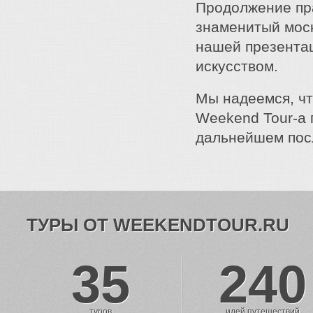
Продолжение пра
знаменитый мос
нашей презентац
искусством.
Мы надеемся, чт
Weekend Tour-а 
дальнейшем посл
ТУРЫ ОТ WEEKENDTOUR.RU
35
240
туров
идей путешествий