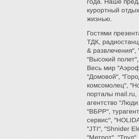
года. Наше пред
курортный отдых
жизнью.
Гостями презент
ТДК, радиостанц
& развлечения", 
"Высокий полет"
Весь мир "Аэроф
"Домовой", "Горо
комсомолец", "Н
порталы mail.ru,
агентство "Люди.
"ВБРР", турагент
сервис", "HOLID
"JTI", "Shnider E
"Метрот", "Труд"