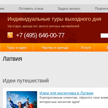
вие
Оставить отзыв
Задать вопрос
Подпис
Индивидуальные туры выходного дня
Vip отдых, аренда яхт, вилл и элитных автомобилей
+7 (495) 646-00-77
Туры и идеи
Чартер и аренда
Услуги
З
Латвия
Идеи путешествий
Идеи для инсентива в Латвии
Корпоративным клиентам, обратите свое вним
интересные инсентив идеи!