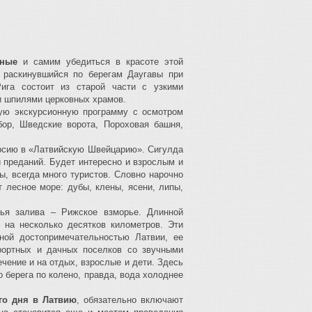
дные
и самим убедиться в красоте этой
, раскинувшийся по берегам Даугавы при
ига состоит из старой части с узкими
и шпилями церковных храмов.
ую экскурсионную программу с осмотром
бор, Шведские ворота, Пороховая башня,
урсию в «Латвийскую Швейцарию». Сигулда
и преданий. Будет интересно и взрослым и
ы, всегда много туристов. Словно нарочно
т лесное море: дубы, клены, ясени, липы,
жья залива – Рижское взморье. Длинной
 на несколько десятков километров. Эти
ной достопримечательностью Латвии, ее
рортных и дачных поселков со звучными
чение и на отдых, взрослые и дети. Здесь
 берега по колено, правда, вода холоднее
го дня в Латвию
, обязательно включают