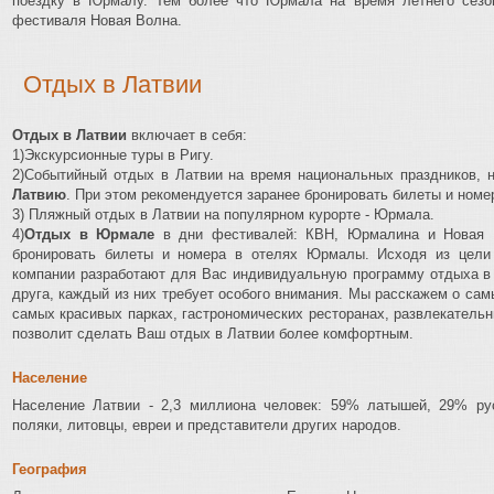
поездку в Юрмалу. Тем более что Юрмала на время летнего сезо
фестиваля Новая Волна.
Отдых в Латвии
Отдых в Латвии
включает в себя:
1)Экскурсионные туры в Ригу.
2)Событийный отдых в Латвии на время национальных праздников, 
Латвию
. При этом рекомендуется заранее бронировать билеты и номер
3) Пляжный отдых в Латвии на популярном курорте - Юрмала.
4)
Отдых в Юрмале
в дни фестивалей: КВН, Юрмалина и Новая В
бронировать билеты и номера в отелях Юрмалы. Исходя из цели
компании разработают для Вас индивидуальную программу отдыха в 
друга, каждый из них требует особого внимания. Мы расскажем о са
самых красивых парках, гастрономических ресторанах, развлекатель
позволит сделать Ваш отдых в Латвии более комфортным.
Население
Население Латвии - 2,3 миллиона человек: 59% латышей, 29% рус
поляки, литовцы, евреи и представители других народов.
География