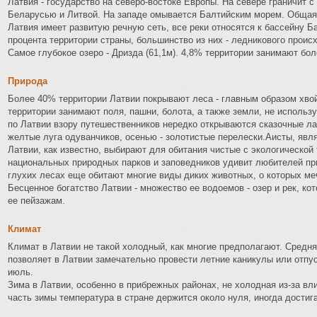
Латвия - государство на северо-востоке Европы. На севере граничит с 
Беларусью и Литвой. На западе омывается Балтийским морем. Общая 
Латвия имеет развитую речную сеть, все реки относятся к бассейну Б
процента территории страны, большинство из них - ледникового проис
Самое глубокое озеро - Дризда (61,1м). 4,8% территории занимают бол
Природа
Более 40% территории Латвии покрывают леса - главным образом хв
территории занимают поля, пашни, болота, а также земли, не использ
по Латвии взору путешественников нередко открываются сказочные л
желтые луга одуванчиков, осенью - золотистые перелески.Аисты, я
Латвии, как известно, выбирают для обитания чистые с экологической
национальных природных парков и заповедников удивит любителей пр
глухих лесах еще обитают многие виды диких животных, о которых ме
Бесценное богатство Латвии - множество ее водоемов - озер и рек, к
ее пейзажам.
Климат
Климат в Латвии не такой холодный, как многие предполагают. Средняя
позволяет в Латвии замечательно провести летние каникулы или отпу
июль.
Зима в Латвии, особенно в прибрежных районах, не холодная из-за в
часть зимы температура в стране держится около нуля, иногда достига