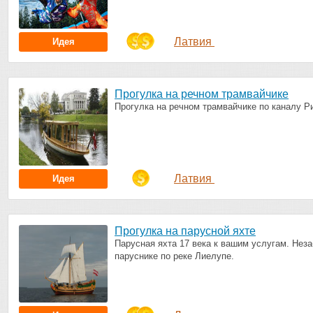
Латвия
Идея
Прогулка на речном трамвайчике
Прогулка на речном трамвайчике по каналу Р
Латвия
Идея
Прогулка на парусной яхте
Парусная яхта 17 века к вашим услугам. Нез
паруснике по реке Лиелупе.