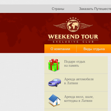
Страны
Заказать Путешест
О компании
Виды отдыха
Подари отдых
на память
Аренда автомобиля
в Латвии
Аренда вилл, шале,
коттеджа в Латвии