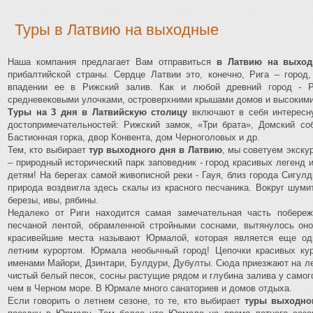
Туры в Латвию на выходные
Наша компания предлагает Вам отправиться
в Латвию на выхо
прибалтийской страны. Сердце Латвии это, конечно, Рига – город
впадении ее в Рижский залив. Как и любой древний город - Р
средневековыми улочками, островерхними крышами домов и высоким
Туры на 3 дня в Латвийскую столицу
включают в себя интересн
достопримечательностей: Рижский замок, «Три брата», Домский со
Бастионная горка, двор Конвента, дом Черноголовых и др.
Тем, кто выбирает
тур выходного дня в Латвию
, мы советуем экск
– природный исторический парк заповедник - город красивых легенд 
детям! На берегах самой живописной реки - Гауя, близ города Сигулд
природа воздвигла здесь скалы из красного песчаника. Вокруг шуми
березы, ивы, рябины.
Недалеко от Риги находится самая замечательная часть побере
песчаной лентой, обрамленной стройными соснами, вытянулось оно
красивейшие места называют Юрмалой, которая является еще од
летним курортом. Юрмала необычный город! Цепочки красивых ку
именами Майори, Дзинтари, Булдури, Дубулты. Сюда приезжают на ле
чистый белый песок, сосны растущие рядом и глубина залива у самого
чем в Черном море. В Юрмале много санаториев и домов отдыха.
Если говорить о летнем сезоне, то те, кто выбирает
туры выходно