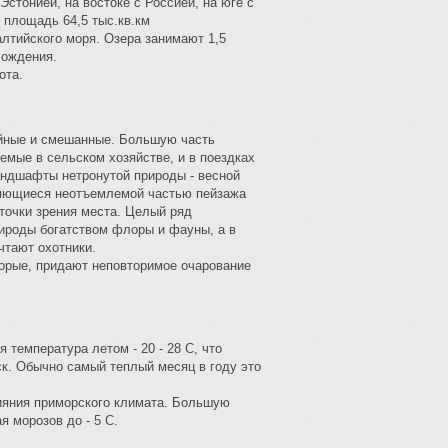
Эстонией, на востоке с Россией, на юге с
площадь 64,5 тыс.кв.км
алтийского моря. Озера занимают 1,5
хождения.
ота.
ойные и смешанные. Большую часть
уемые в сельском хозяйстве, и в поездках
андшафты нетронутой природы - весной
вляющиеся неотъемлемой частью пейзажа
 точки зрения места. Целый ряд
ироды богатством флоры и фауны, а в
чтают охотники.
оторые, придают неповторимое очарование
 температура летом - 20 - 28 С, что
ск. Обычно самый теплый месяц в году это
лияния приморского климата. Большую
я морозов до - 5 С.