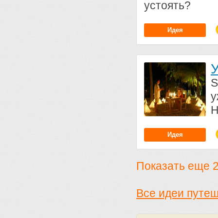
устоять?
Идея
У
S
у
Н
Идея
Показать еще 2 
Все идеи путе