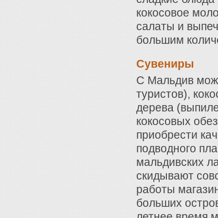
кокосовое моло
салаты и выпеч
большим колич
Сувениры
С Мальдив мож
туристов), коко
дерева (выпиле
кокосовых обез
приобрести ка
подводного пла
мальдивских ла
скидывают совс
работы магази
больших острова
летнее время м