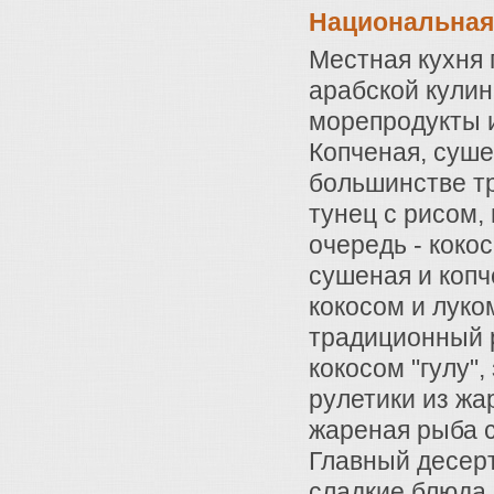
Национальная
Местная кухня 
арабской кулин
морепродукты 
Копченая, суше
большинстве тр
тунец с рисом,
очередь - кокос
сушеная и копч
кокосом и луко
традиционный р
кокосом "гулу"
рулетики из жа
жареная рыба с
Главный десерт
сладкие блюда 