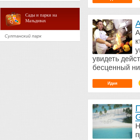
Сады и парки на
Мальдивах
А
А
Султанский парк
к
у
увидеть дейст
бесценный ни
Идея
П
G
Н
п