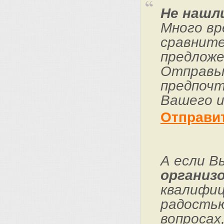
Не нашл
Много вр
сравните
предложе
Отправьт
предпочт
Вашего и
Отправи
А если В
организо
квалифиц
радостью
вопросах