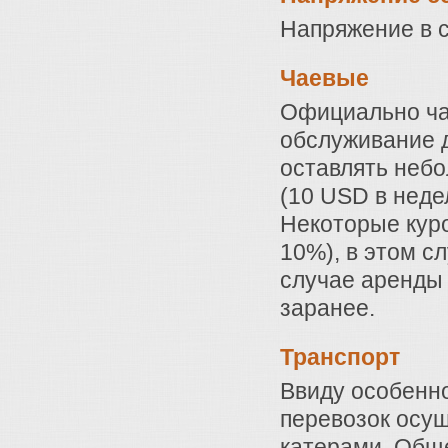
Напряжение в с
Чаевые
Официально ча
обслуживание д
оставлять неб
(10 USD в неде
Некоторые куро
10%), в этом с
случае аренды 
заранее.
Транспорт
Ввиду особенно
перевозок осу
катерами. Обще