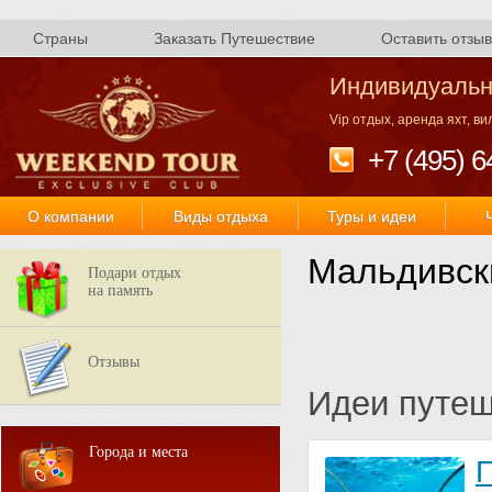
Страны
Заказать Путешествие
Оставить отзыв
Индивидуальн
Vip отдых, аренда яхт, в
+7 (495) 6
О компании
Виды отдыха
Туры и идеи
Мальдивск
Подари отдых
на память
Отзывы
Идеи путе
Города и места