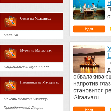
н
П
о
Отели на Мальдивах
Идея
Мале (4)
У
Музеи на Мальдивах
L
Т
Национальный Музей Мале
д
обвалакивающ
напротив глаз
Памятники на Мальдивах
становится р
Giraavaru.
Мечеть Великой Пятницы
Президентский Дворец
Идея