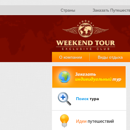
Страны
Заказать Путешест
О компании
Виды отдыха
Поиск
тура
Идеи
путешествий