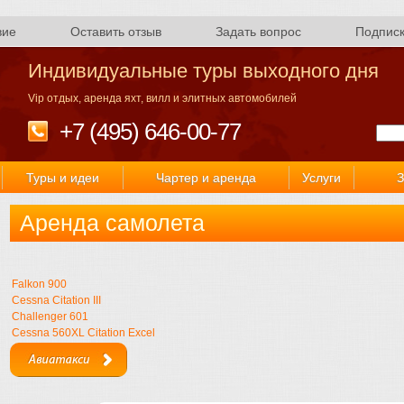
вие
Оставить отзыв
Задать вопрос
Подпис
Индивидуальные туры выходного дня
Vip отдых, аренда яхт, вилл и элитных автомобилей
+7 (495) 646-00-77
Туры и идеи
Чартер и аренда
Услуги
З
Аренда самолета
Falkon 900
Cessna Citation III
Challenger 601
Cessna 560XL Citation Excel