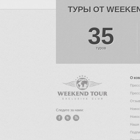
ТУРЫ ОТ WEEKE
35
туров
О ко
Пресс
Пресс
Отзыв
Новос
Следите за нами:
Новос
Наши 
Подпи