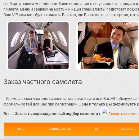
сообщить нашим менеджерам Ваши пожелания к типу самолета, городам и 
прилета, меню и сервису на борту – и наши специалисты подготовят под
Ваш VIP-самолет будет ожидать Вас там, где Вы скажете, и в то время, ко
Заказ частного самолета
Кроме аренды частного самолета, мы организуем для Вас VIP обслуживан
формальностей для Вас при регистрации…
Вы и только Вы формируете В
Вы …
Заказать индивидуальный подбор самолета
(
Связаться с мен
ФОТО
НАИМЕНОВАНИЕ
ТИП
ДАЛЬНОСТЬ