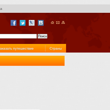
ка
аказать путешествие
Страны