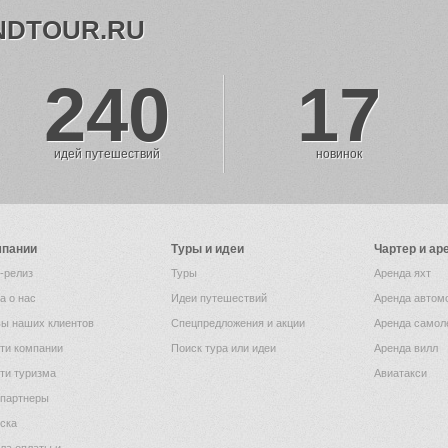
NDTOUR.RU
240
17
идей путешествий
новинок
мпании
Туры и идеи
Чартер и ар
-релиз
Туры
Аренда яхт
а о нас
Идеи путешествий
Аренда автом
ы наших клиентов
Спецпредложения и акции
Аренда самол
ти компании
Поиск тура или идеи
Аренда вилл
ти туризма
Авиатакси
партнеры
ска