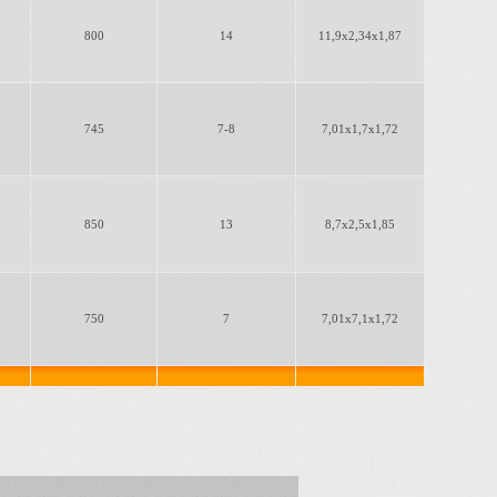
800
14
11,9х2,34х1,87
745
7-8
7,01х1,7х1,72
850
13
8,7x2,5х1,85
750
7
7,01х7,1х1,72