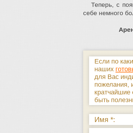
Теперь, с появ
себе немного бо
Аре
Если по как
наших
готов
для Вас ин
пожелания, 
кратчайшие 
быть полезн
Имя *: