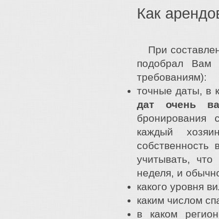
Как арендо
При составлени
подобрал Вам 
требованиям):
точные даты, в 
дат очень ва
бронирования 
каждый хозяи
собственность 
учитывать, чт
неделя, и обычн
какого уровня ви
каким числом сп
в каком регио