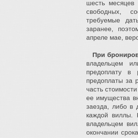
шесть месяцев 
свободных, с
требуемые дат
заранее, поэт
апреле мае, вер
При брониро
владельцем ил
предоплату в 
предоплаты за 
часть стоимости
ее имущества вн
заезда, либо в 
каждой виллы. 
владельцем вил
окончании срок