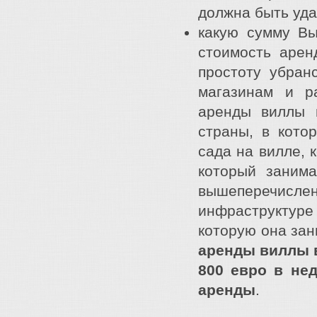
должна быть уда
какую сумму Вы
стоимость арен
простоту убран
магазинам и р
аренды виллы 
страны, в кото
сада на вилле, 
который заним
вышеперечисле
инфраструктуре
которую она зан
аренды виллы
800 евро в не
аренды
.