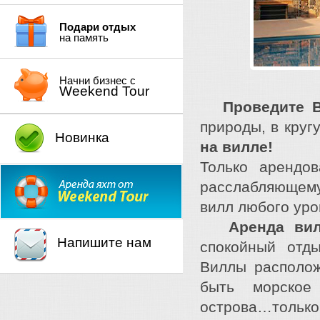
Подари отдых
на память
Начни бизнес с
Weekend Tour
Проведите 
природы, в круг
Новинка
на вилле!
Только арендо
расслабляющему
вилл любого уро
Аренда ви
Напишите нам
спокойный отд
Виллы располож
быть морское
острова…только