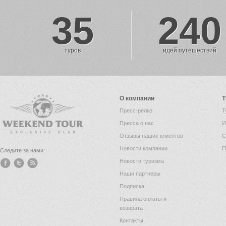
35
240
туров
идей путешествий
О компании
Т
Пресс-релиз
Т
Пресса о нас
И
Отзывы наших клиентов
С
Новости компании
П
Следите за нами:
Новости туризма
Наши партнеры
Подписка
Правила оплаты и
возврата
Контакты