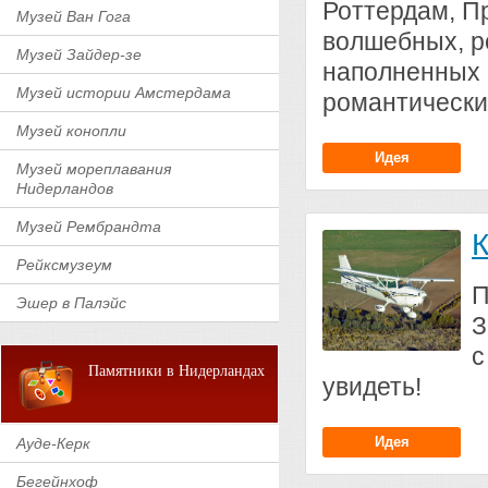
Роттердам, П
Музей Ван Гога
волшебных, р
Музей Зайдер-зе
наполненных 
Музей истории Амстердама
романтически
Музей конопли
Идея
Музей мореплавания
Нидерландов
Музей Рембрандта
К
Рейксмузеум
П
Эшер в Палэйс
З
с
Памятники в Нидерландах
увидеть!
Идея
Ауде-Керк
Бегейнхоф