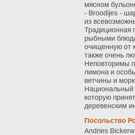
мясном бульон
- Broodijes - 
из всевозможны
Традиционная г
рыбными блюда
очищенную от 
также очень лю
Неповторимы по
лимона и особы
ветчины и морк
Национальный н
которую принят
деревенским и
Посольство Р
Andries Bickerw