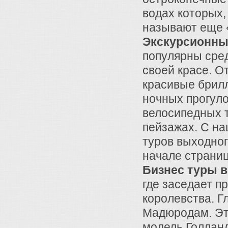
водах которых,
называют еще 
Экскурсионны
популярны сред
своей красе. О
красивые брилл
ночных прогуло
велосипедных т
пейзажах. С н
туров выходног
начале страниц
Бизнес туры 
где заседает п
королевства. Г
Мадюродам. Эт
модель Голланд