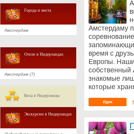
А
в
Города и места
н
Амстердаму по
Амстердам
соревнование
запоминающий
время с друз
Отели в Нидерландах
Европы. Наши
собственный А
Амстердам (7)
знакомые лиш
которые хран
Виза в Нидерланды
Идея
Экскурсии в Нидерландах
П