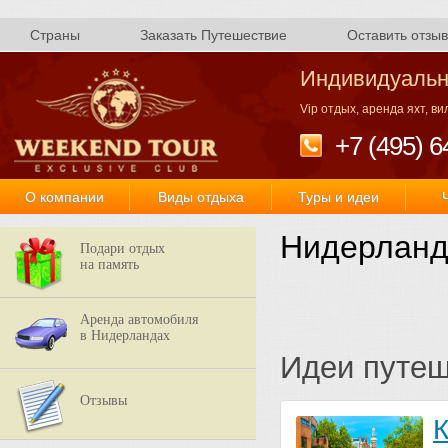
Страны
Заказать Путешествие
Оставить отзыв
Индивидуальн
Vip отдых, аренда яхт, в
+7 (495) 6
О компании
Виды отдыха
Туры и идеи
Нидерлан
Подари отдых
на память
Аренда автомобиля
в Нидерландах
Идеи путе
Отзывы