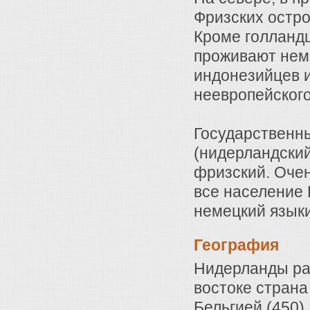
Фризских остро
Кроме голланд
проживают нем
индонезийцев и
неевропейског
Государственны
(нидерландский
фризский. Очен
все население 
немецкий языки
География
Нидерланды ра
востоке страна 
Бельгией (450)