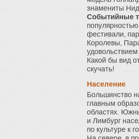
знамениты Нид
Событийные т
популярностью.
фестивали, пар
Королевы, Пара
удовольствием
Какой бы вид о
скучать!
Население
Большинство н
главным образ
областях. Южн
и Лимбург насе
по культуре к 
На севере, в п