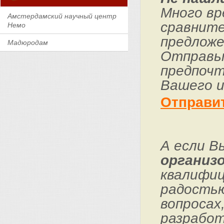
Много вр
Амстердамский научный центр
сравните
Немо
предложе
Мадюродам
Отправьт
предпочт
Вашего и
Отправи
А если В
организо
квалифиц
радостью
вопросах
разработ