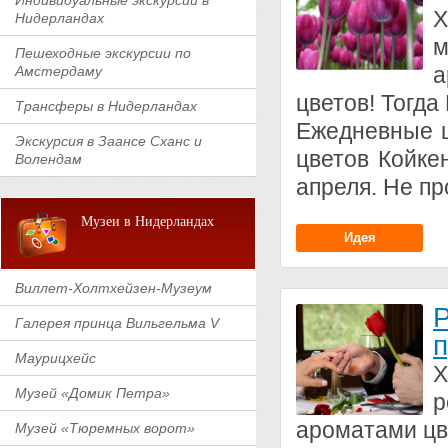
Индивидуальные экскурсии в
Х
Нидерландах
м
Пешеходные экскурсии по
а
Амстердаму
цветов! Тогда
Трансферы в Нидерландах
Ежедневные ш
Экскурсия в Заансе Сханс и
цветов Койке
Волендам
апреля. Не пр
Музеи в Нидерландах
Идея
Виллет-Холтхейзен-Музеум
Р
Галерея принца Вильгельма V
п
Маурицхейс
Х
Музей «Домик Петра»
р
ароматами цв
Музей «Тюремных ворот»