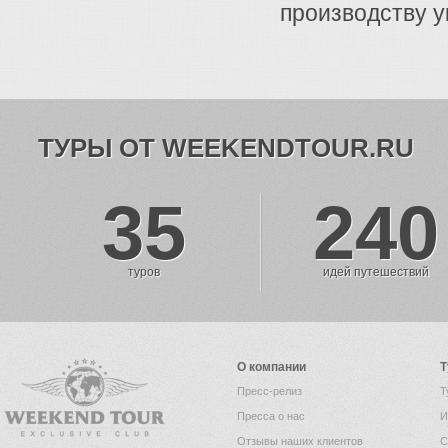
производству 
ТУРЫ ОТ WEEKENDTOUR.RU
35
240
туров
идей путешествий
О компании
Т
Пресс-релиз
Т
Пресса о нас
И
Отзывы наших клиентов
С