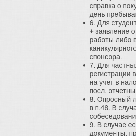
справка о пок
день пребыван
6. Для студен
+ заявление о
работы либо в
каникулярног
спонсора.
7. Для частны
регистрации в
на учет в нал
посл. отчетны
8. Опросный л
в п.48. В слу
собеседование
9. В случае е
документы, п