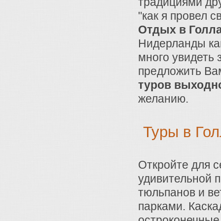
традициями дру
"как я провел с
Отдых в Голл
Нидерланды как
много увидеть
предложить Ва
туров выходно
желанию.
Туры в Го
Откройте для 
удивительной п
тюльпанов и в
парками. Каска
остроконечные 