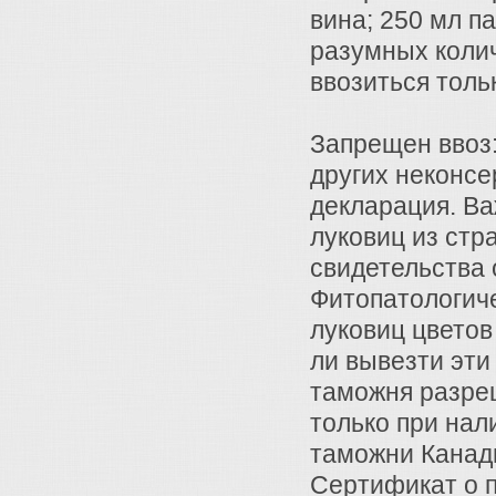
вина; 250 мл п
разумных колич
ввозиться толь
Запрещен ввоз:
других неконс
декларация. Ва
луковиц из стр
свидетельства 
Фитопатологич
луковиц цветов
ли вывезти эти
таможня разреш
только при нал
таможни Канад
Сертификат о п