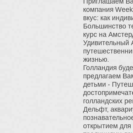
Приглашаем В
компания Weeke
вкус: как инди
Большинство т
курс на Амстер
Удивительный 
путешественни
жизнью.
Голландия буде
предлагаем Ва
детьми - Путеш
достопримечат
голландских ре
Дельфт, аквари
познавательное
открытием для