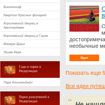
Бинненхоф
О
в
Квартал Красных фонарей
Королевский дворец в
О
Амстердаме
Королевский дворец в Гааге
достопримеча
Магере-Брюг
необычные ме
Ньиве-Керк
Идея
Сады и парки в
Нидерландах
Показать еще 5 
Парк Клингендайл
Все идеи путе
Парки развлечений в
Нидерландах
Не нашл