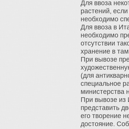
Для ввоза неко
растений, если
необходимо сп
Для ввоза в Ит
необходимо пр
отсутствии так
хранение в там
При вывозе пр
художественную
(для антикварн
специальное р
министерства 
При вывозе из 
представить дв
его творение н
достояние. Со