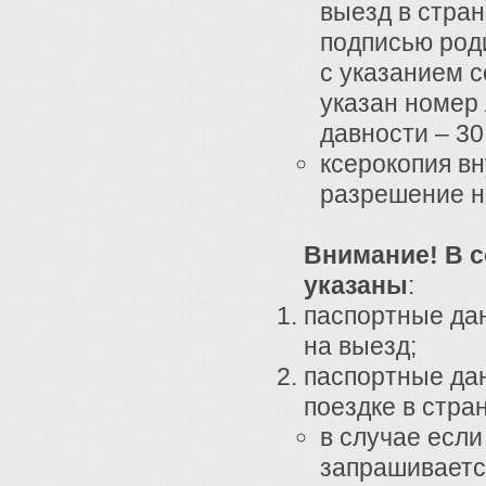
выезд в стран
подписью род
с указанием 
указан номер
давности – 30
ксерокопия в
разрешение н
Внимание! В с
указаны
:
паспортные дан
на выезд;
паспортные да
поездке в стра
в случае если
запрашиваетс