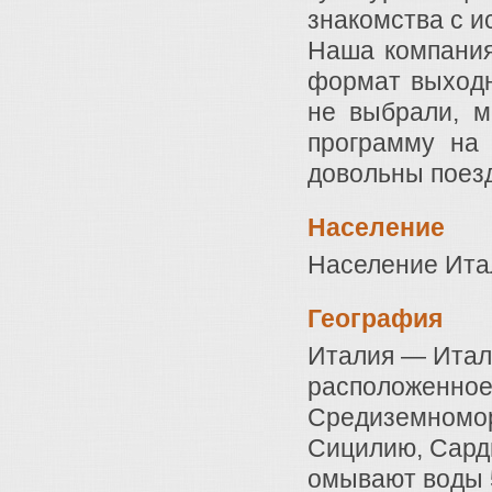
знакомства с и
Наша компания
формат выходн
не выбрали, 
программу н
довольны поезд
Население
Население Итал
География
Италия — Италь
расположенное
Средиземноморь
Сицилию, Сарди
омывают воды 5