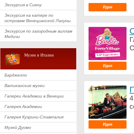
Экскурсия в Сиену
Идея
Экскурсия на катере по
островам Венецианской Лагуны
О
Экскурсия по загородным виллам
Медичи
Г
С
Музеи в Италии
Идея
Барджелло
Ватиканские музеи
П
Галереи Академии в Венеции
4
с
Галерея Академии
Галерея Куэрини-Стампалия
Идея
Музей Дуомо