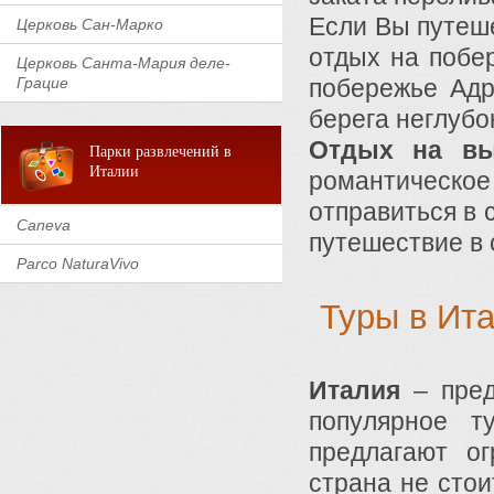
Если Вы путеше
Церковь Сан-Марко
отдых на побе
Церковь Санта-Мария деле-
побережье Адр
Грацие
берега неглубо
Отдых на в
Парки развлечений в
Италии
романтическо
отправиться в 
Caneva
путешествие в 
Parco NaturaVivo
Туры в Ит
Италия
– пред
популярное т
предлагают о
страна не стои