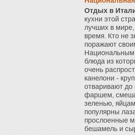
Национальная
Отдых в Итал
кухни этой стр
лучших в мире,
время. Кто не 
поражают свои
Национальным 
блюда из котор
очень распрост
канелони - кру
отваривают до 
фаршем, смеша
зеленью, яйцам
популярны лаза
прослоенные м
бешамель и сы