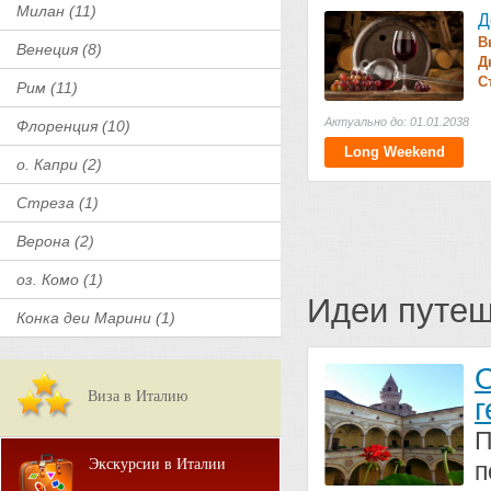
Милан (11)
Д
В
Венеция (8)
Д
С
Рим (11)
Актуально до: 01.01.2038
Флоренция (10)
Long Weekend
о. Капри (2)
Стреза (1)
Верона (2)
оз. Комо (1)
Идеи путе
Конка деи Марини (1)
О
Виза в Италию
г
П
Экскурсии в Италии
п