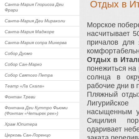
Отдых в И
Санта-Мария Глориоза Деи
Фрари
Санта-Мария Деи Мираколи
Морское побере
Санта-Мария Маджоре
насчитывает 5
причалов для 
Санта-Мария сопра Минерва
комфортабельн
Собор Дуомо
Отдых в Итал
Собор Сан-Марко
понежиться на 
Собор Святого Петра
солнца в окр
рабочие дни в 
Театр «Ла Скала»
Пляжный отдых
Фонтан Треви
Лигурийское 
Фонтана Деи Куттро Фьюми
насыщенным у
(Фонтан «Четырех рек»)
Сицилия пор
Храм Юпитера
одаривает неб
Церковь Сан-Лоренцо
заката перелив