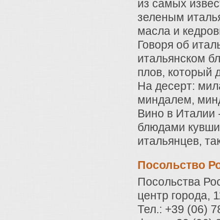
из самых извес
зеленым италья
масла и кедров
Говоря об итал
итальянском бл
плов, который
На десерт: мил
миндалем, мин
Вино в Италии 
блюдами кувшин
итальянцев, та
Посольство Р
Посольства Ро
центр города, 1
Тел.: +39 (06) 