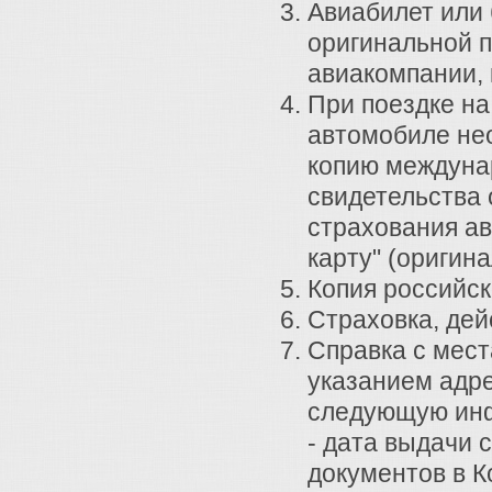
Авиабилет или 
оригинальной 
авиакомпании, 
При поездке н
автомобиле не
копию междунар
свидетельства
страхования ав
карту" (оригин
Копия российск
Страховка, де
Справка с мес
указанием адре
следующую ин
- дата выдачи 
документов в К