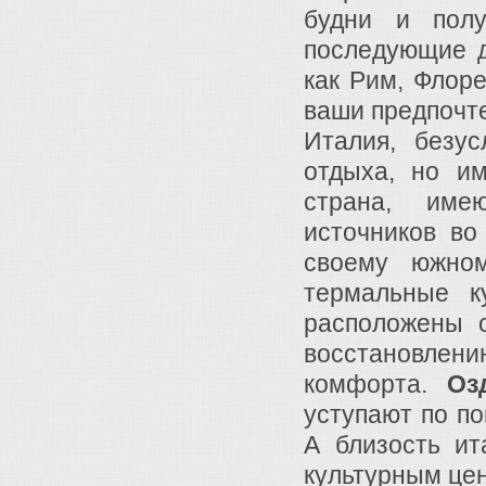
будни и полу
последующие д
как Рим, Флор
ваши предпочт
Италия, безус
отдыха, но и
страна, име
источников во
своему южном
термальные к
расположены 
восстановлени
комфорта.
Оз
уступают по по
А близость ит
культурным цен