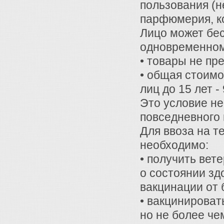
пользования (н
парфюмерия, ко
Лицо может бе
одновременном
• товары не пр
• общая стоимо
лиц до 15 лет - 
Это условие не
повседневного 
Для ввоза на т
необходимо:
• получить ве
о состоянии зд
вакцинации от 
• вакцинироват
но не более че