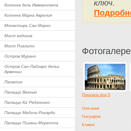
ключ.
Колонна дель Иммаколата
Подробн
Колонна Марка Аврелия
Монастырь Сан-Марко
Мост вздохов
Мост Риальто
Фотогалере
Остров Мурано
Остров Сан-Ладзаро дельи
Армении
Палатин
Палаццо Веккью
Показать все 5
Палаццо Ка’ Редзонико
Описание
Палаццо Медичи-Рикарди
География
Палаццо Пизани-Моретта
Климат