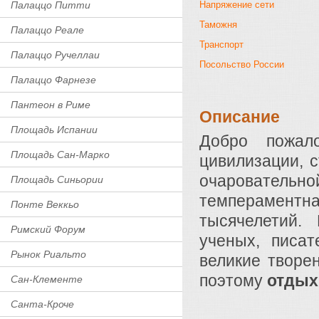
Напряжение сети
Палаццо Питти
Таможня
Палаццо Реале
Транспорт
Палаццо Ручеллаи
Посольство России
Палаццо Фарнезе
Пантеон в Риме
Описание
Площадь Испании
Добро пожал
Площадь Сан-Марко
цивилизации, 
очарователь
Площадь Синьории
темперамент
Понте Веккьо
тысячелетий.
Римский Форум
ученых, писат
Рынок Риальто
великие творе
поэтому
отдых
Сан-Клементе
Санта-Кроче