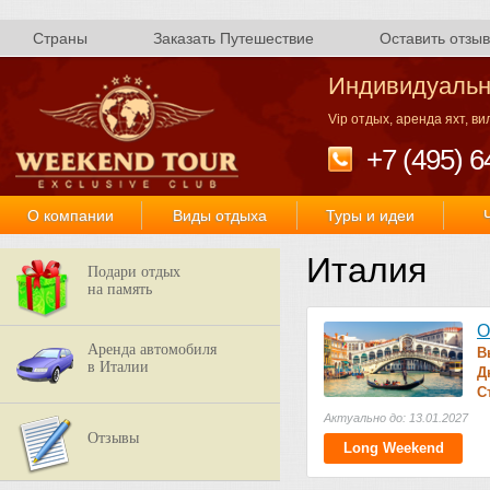
Страны
Заказать Путешествие
Оставить отзыв
Индивидуальн
Vip отдых, аренда яхт, в
+7 (495) 6
О компании
Виды отдыха
Туры и идеи
Италия
Подари отдых
на память
О
Аренда автомобиля
В
в Италии
Д
С
Актуально до: 13.01.2027
Отзывы
Long Weekend