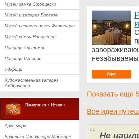
Музей замка Сфорцеско
Музей и галерея Боргезе
и
Музей истории науки Флоренции
С
Музей семьи Наполеона
п
Палаццо Альтемпс
завораживаю
незабываемы
Палаццо Венеция
Уффици
Идея
Художественная галерея
Амброзиана
Показать еще 5 
Памятники в Италии
Все идеи путе
Арка мира
Не нашл
Базилика Сан-Назаро-Маджоре