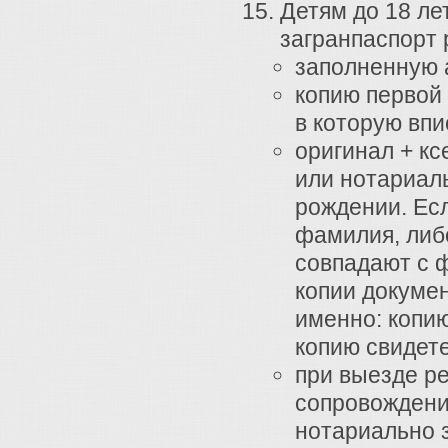
Детям до 18 ле
загранпаспорт 
заполненную 
копию первой
в которую впи
оригинал + к
или нотариал
рождении. Ес
фамилия, либо
совпадают с 
копии докуме
именно: копию
копию свидет
при выезде ре
сопровождени
нотариально 