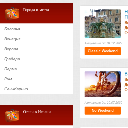
Города и места
Н
П
В
Д
Болонья
С
Венеция
Актуально до: 04.12.2027
Верона
Classic Weekend
Градара
Парма
В
Рим
В
Д
Сан-Марино
С
Актуально до: 10.07.2030
No Weekend
Отели в Италии