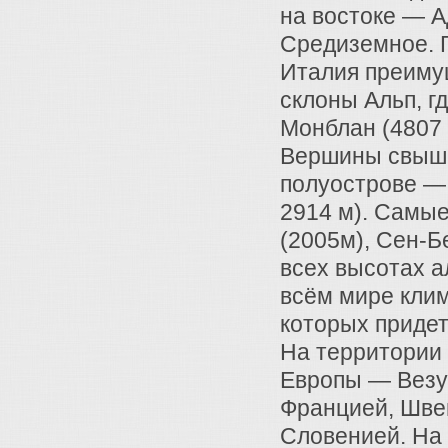
на востоке — А
Средиземное. Г
Италия преиму
склоны Альп, г
Монблан (4807 
Вершины свыше
полуострове —
2914 м). Самы
(2005м), Сен-Б
всех высотах 
всём мире клим
которых придет
На территории
Европы — Везув
Францией, Швей
Словенией. На