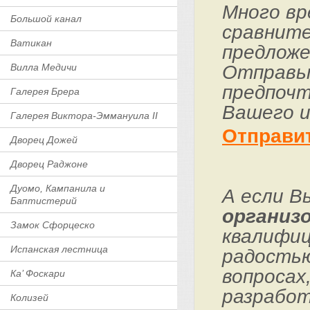
Много вр
Большой канал
сравните
Ватикан
предложе
Отправьт
Вилла Медичи
предпочт
Галерея Брера
Вашего и
Галерея Виктора-Эммануила II
Отправи
Дворец Дожей
Дворец Раджоне
Дуомо, Кампанила и
А если В
Баптистерий
организо
Замок Сфорцеско
квалифиц
Испанская лестница
радостью
вопросах
Ка’ Фоскари
разработ
Колизей