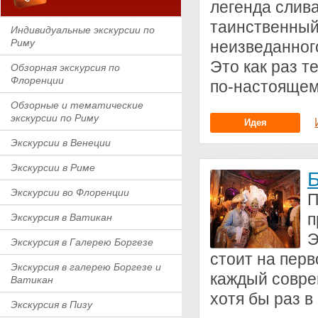
легенда слив
таинственный
Индивидуальные экскурсии по
Риму
неизведанного
Это как раз т
Обзорная экскурсия по
Флоренции
по-настоящем
Обзорные и тематические
экскурсии по Риму
Идея
Экскурсии в Венеции
Экскурсии в Риме
Б
Экскурсии во Флоренции
П
п
Экскурсия в Ватикан
Э
Экскурсия в Галерею Боргезе
стоит на пер
Экскурсия в галерею Боргезе и
каждый совре
Ватикан
хотя бы раз в 
Экскурсия в Пизу