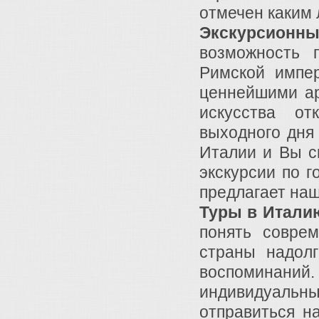
отмечен каким 
Экскурсионн
возможность 
Римской импе
ценнейшими а
искусства от
выходного дня
Италии и Вы с
экскурсии по 
предлагает наш
Туры в Итали
понять совре
страны надол
воспоминан
индивидуаль
отправиться н