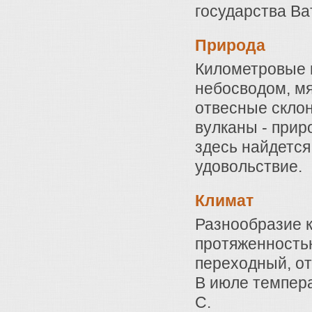
государства Ва
Природа
Километровые 
небосводом, м
отвесные склон
вулканы - прир
здесь найдется
удовольствие.
Климат
Разнообразие 
протяженностью
переходный, от
В июле темпера
С.