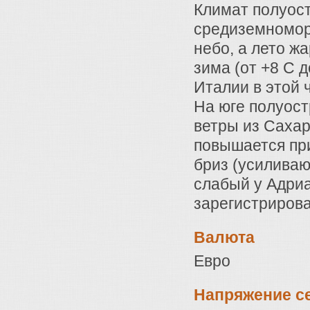
Климат полуост
средиземноморс
небо, а лето жа
зима (от +8 С д
Италии в этой 
На юге полуост
ветры из Сахар
повышается пр
бриз (усиливаю
слабый у Адриа
зарегистриров
Валюта
Евро
Напряжение с