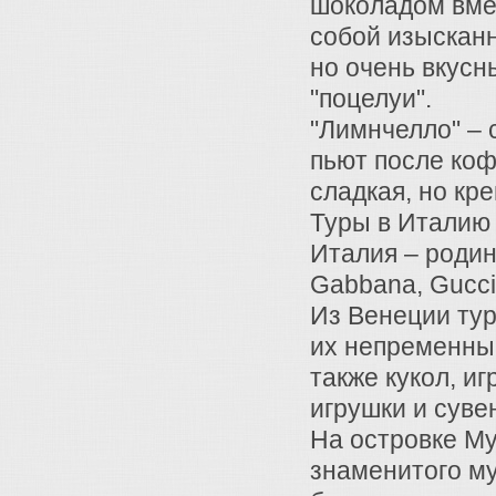
шоколадом вме
собой изысканн
но очень вкусн
"поцелуи".
"Лимнчелло" – 
пьют после коф
сладкая, но кре
Туры в Италию 
Италия – родин
Gabbana, Gucci,
Из Венеции ту
их непременный
также кукол, и
игрушки и суве
На островке Му
знаменитого му