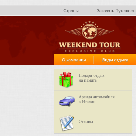
Страны
Заказать Путешест
О компании
Виды отдыха
Подари отдых
на память
Аренда автомобиля
в Италии
Отзывы