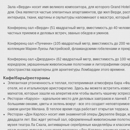
Зала «Верди» носит имя великого композитора, для которого Grand Hotel
дом. Она является частью элегантных апартаментов, где жил Верди, ра
интерьера, ткани, картины и скульптуры напоминают о маэстро, который 
Конференц-зал «Верди» (51 квадратный метр, вместимость до 40 челове
частных приемов и деловых встреч, званых обедов и ужинов.
Конференц-зал «Пуччини» (105 квадратный метр, вместимость до 200 ч
коллекции Марии-Луизы Австрийской, фламандскими гобеленами и прек
Конференц-зал «Джордано» (62 квадратный метр, вместимость до 100 ч
коридором, украшенным живописными полотнами и литографиями середи
пространства характерны для архитектуры Ломбардии этого времени.
Кафе/бары/рестораны
Элегантная утонченность и теплая, гостеприимная атмосфера бара «Фа
отеля, но и итальянскую аристократию. Здесь вы можете встретить изве
магнатов, которые зашли на аперитив или чтобы выпить чашечку эспресс
Ресторан «Карузо» - идеальное место для деловых завтраков и ланчей.
большими окнами, цветы и зелень вокруг - все это создает неповторимо
самом центре Милана. В теплое время года работает открытая терраса.
Ресторан «Дон Карлос» носит имя знаменитой оперы Джузеппе Верди, кот
двадцати лет. Вас ждет уютный зал, оформленный живописными полотн
музея театра Ла Скала, антикварные серебряные канделябры и классич