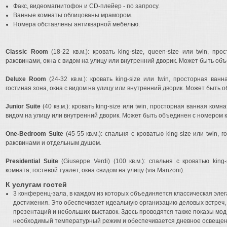
Факс, видеомагнитофон и CD-плейер - по запросу.
Ванные комнаты облицованы мрамором.
Номера обставлены антикварной мебелью.
Classic Room
(18-22 кв.м.): кровать king-size, queen-size или twin, п
раковинами, окна с видом на улицу или внутренний дворик. Может быть объе
Deluxe Room
(24-32 кв.м.): кровать king-size или twin, просторная ва
гостиная зона, окна с видом на улицу или внутренний дворик. Может быть о
Junior Suite
(40 кв.м.): кровать king-size или twin, просторная ванная комн
видом на улицу или внутренний дворик. Может быть объединен с номером к
One-Bedroom Suite
(45-55 кв.м.): спальня с кроватью king-size или twin,
раковинами и отдельным душем.
Presidential Suite
(Giuseppe Verdi) (100 кв.м.): спальня с кроватью king
комната, гостевой туалет, окна свидом на улицу (via Manzoni).
К услугам гостей
3 конференц-зала, в каждом из которых объединяется классическая эле
достижения. Это обеспечивает идеальную организацию деловых встреч,
презентаций и небольших выставок. Здесь проводятся также показы мод
необходимый температурный режим и обеспечивается дневное освещен