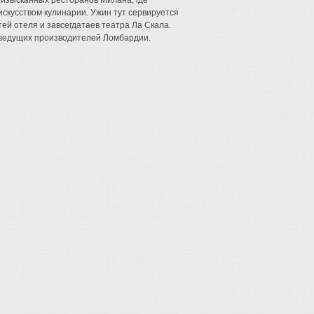
изысканных ресторанов Милана, где
скусством кулинарии. Ужин тут сервируется
ей отеля и завсегдатаев театра Ла Скала.
 ведущих производителей Ломбардии.