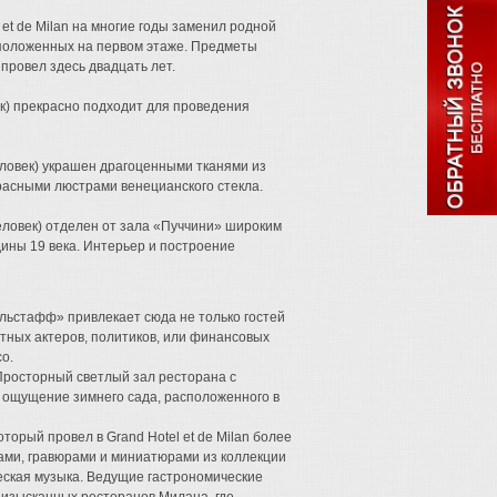
 et de Milan на многие годы заменил родной
сположенных на первом этаже. Предметы
провел здесь двадцать лет.
к) прекрасно подходит для проведения
еловек) украшен драгоценными тканями из
расными люстрами венецианского стекла.
еловек) отделен от зала «Пуччини» широким
ны 19 века. Интерьер и построение
льстафф» привлекает сюда не только гостей
стных актеров, политиков, или финансовых
о.
 Просторный светлый зал ресторана с
е ощущение зимнего сада, расположенного в
орый провел в Grand Hotel et de Milan более
ами, гравюрами и миниатюрами из коллекции
еская музыка. Ведущие гастрономические