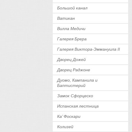
Большой канал
Ватикан
Вилла Медичи
Галерея Брера
Галерея Виктора-Эммануила II
Дворец Дожей
Дворец Раджоне
Дуомо, Кампанила и
Баптистерий
Замок Сфорцеско
Испанская лестница
Ка’ Фоскари
Колизей