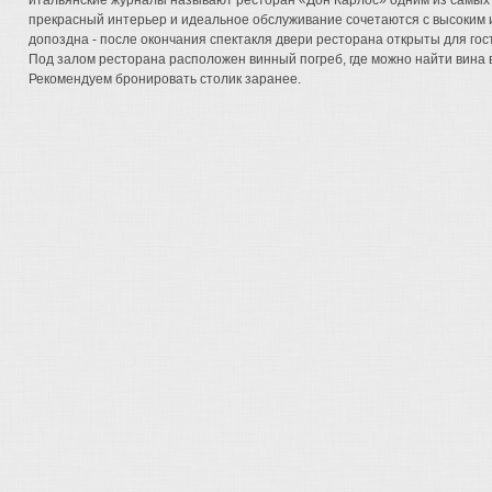
итальянские журналы называют ресторан «Дон Карлос» одним из самых 
прекрасный интерьер и идеальное обслуживание сочетаются с высоким и
допоздна - после окончания спектакля двери ресторана открыты для гост
Под залом ресторана расположен винный погреб, где можно найти вина
Рекомендуем бронировать столик заранее.