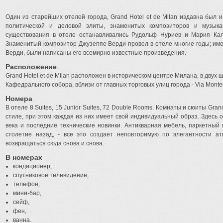
Один из старейших отелей города, Grand Hotel et de Milan издавна был
политической и деловой элиты, знаменитых композиторов и музыка
существования в отеле останавливались Рудольф Нуриев и Мария Кал
Знаменитый композитор Джузеппе Верди провел в отеле многие годы; име
Верди, были написаны его всемирно известные произведения.
Расположение
Grand Hotel et de Milan расположен в историческом центре Милана, в двух 
Кафедрального собора, вблизи от главных торговых улиц города - Via Montena
Номера
В отеле 8 Suites, 15 Junior Suites, 72 Double Rooms. Комнаты и сюиты Gran
стиле, при этом каждая из них имеет свой индивидуальный образ. Здесь 
века и последние технические новинки. Антикварная мебель, паркетный 
столетие назад, - все это создает неповторимую по элегантности ат
возвращаться сюда снова и снова.
В номерах
кондиционер,
спутниковое телевидение,
телефон,
мини-бар,
сейф,
фен,
ванна.