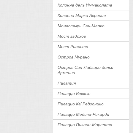
Колонна дель Иммаколата
Колонна Марка Аврелия
Монастырь Сан-Марко
Мост вздохов
Мост Риальто
Остров Мурано
Остров Сан-Ладзаро дельи
Армении
Палатин
Палаццо Веккью
Палаццо Ка’ Редзонико
Палаццо Медичи-Рикарди
Палаццо Пизани-Моретта