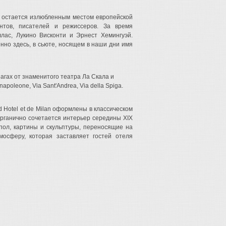
 и остается излюбленным местом европейской
нтов, писателей и режиссеров. За время
лас, Лукино Висконти и Эрнест Хемингуэй.
нно здесь, в сьюте, носящем в наши дни имя
шагах от знаменитого театра Ла Скала и
poleone, Via Sant'Andrea, Via della Spiga.
d Hotel et de Milan оформлены в классическом
органично сочетается интерьер середины XIX
пол, картины и скульптуры, переносящие на
мосферу, которая заставляет гостей отеля