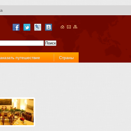
ка
аказать путешествие
Страны