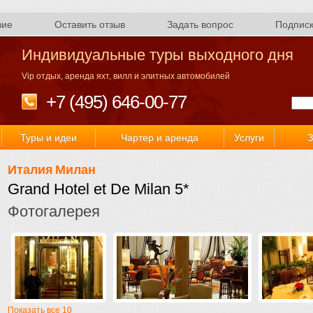
вие
Оставить отзыв
Задать вопрос
Подпис
Индивидуальные туры выходного дня
Vip отдых, аренда яхт, вилл и элитных автомобилей
+7 (495) 646-00-77
Туры и идеи
Чартер и аренда
Услуги
З
Италия
Милан
Grand Hotel et De Milan 5*
Фотогалерея
Показать все 10