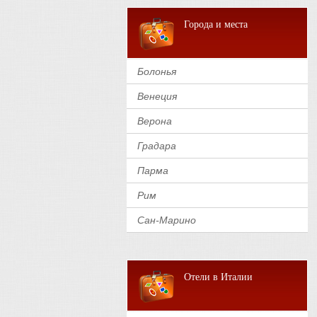
Города и места
Болонья
Венеция
Верона
Градара
Парма
Рим
Сан-Марино
Отели в Италии