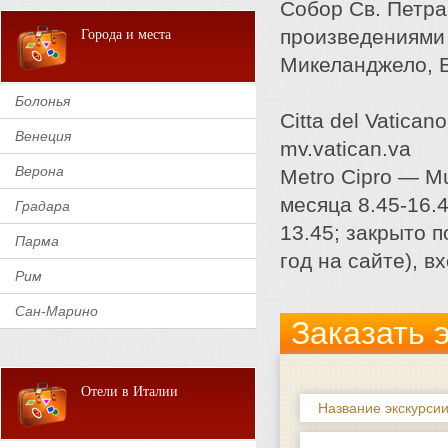
Собор Св. Петра
произведениями 
Города и места
Микеланджело, Б
Болонья
Citta del Vatican
Венеция
mv.vatican.va
Верона
Metro Cipro — Mu
месяца 8.45-16.4
Градара
13.45; закрыто 
Парма
год на сайте), в
Рим
Сан-Марино
Заказать 
Отели в Италии
Название экскурсии