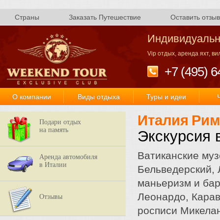
Страны
Заказать Путешествие
Оставить отзыв
Индивидуальн
Vip отдых, аренда яхт, в
+7 (495) 6
О компании
Виды отдыха
Туры и идеи
Италия
Рим
Подари отдых
на память
Экскурсия 
Ватиканские муз
Аренда автомобиля
в Италии
Бельведерский, 
маньеризм и бар
Леонардо, Карав
Отзывы
росписи Микела