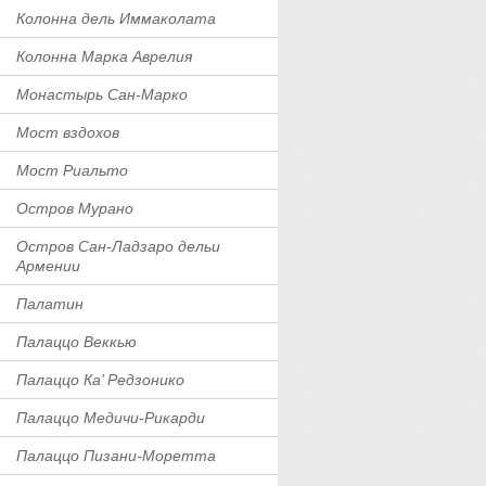
Колонна дель Иммаколата
Колонна Марка Аврелия
Монастырь Сан-Марко
Мост вздохов
Мост Риальто
Остров Мурано
Остров Сан-Ладзаро дельи
Армении
Палатин
Палаццо Веккью
Палаццо Ка’ Редзонико
Палаццо Медичи-Рикарди
Палаццо Пизани-Моретта