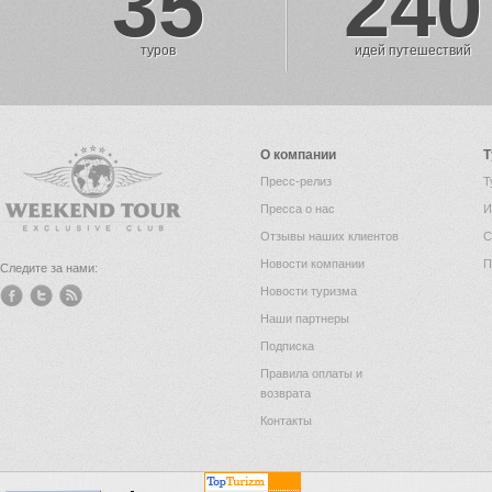
35
240
туров
идей путешествий
О компании
Т
Пресс-релиз
Т
Пресса о нас
И
Отзывы наших клиентов
С
Новости компании
П
Следите за нами:
Новости туризма
Наши партнеры
Подписка
Правила оплаты и
возврата
Контакты