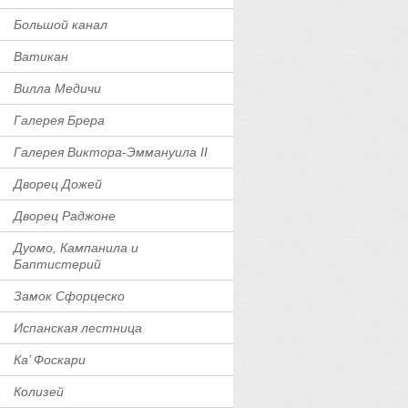
Большой канал
Ватикан
Вилла Медичи
Галерея Брера
Галерея Виктора-Эммануила II
Дворец Дожей
Дворец Раджоне
Дуомо, Кампанила и
Баптистерий
Замок Сфорцеско
Испанская лестница
Ка’ Фоскари
Колизей