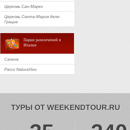
Церковь Сан-Марко
Церковь Санта-Мария деле-
Грацие
Парки развлечений в
Италии
Caneva
Parco NaturaVivo
ТУРЫ ОТ WEEKENDTOUR.RU