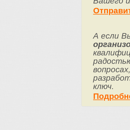
Вашего и
Отправи
А если В
организо
квалифиц
радостью
вопросах
разработ
ключ.
Подробн