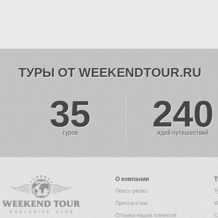
ТУРЫ ОТ WEEKENDTOUR.RU
35
240
туров
идей путешествий
О компании
Т
Пресс-релиз
Т
Пресса о нас
И
Отзывы наших клиентов
С