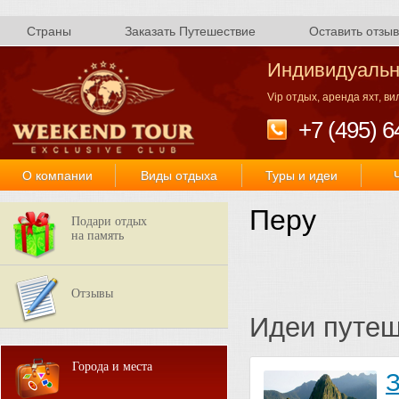
Страны
Заказать Путешествие
Оставить отзыв
Индивидуальн
Vip отдых, аренда яхт, в
+7 (495) 6
О компании
Виды отдыха
Туры и идеи
Перу
Подари отдых
на память
Отзывы
Идеи путе
Города и места
З