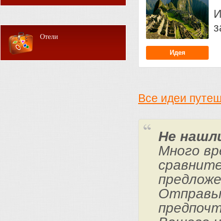
И
з
Отели
Идея
Все идеи путе
Не нашл
Много вр
сравните
предложе
Отправьт
предпочт