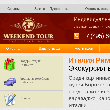
Страны
Заказать Путешествие
Оставить отзыв
Индивидуальн
Vip отдых, аренда яхт, в
+7 (495) 6
О компании
Виды отдыха
Туры и идеи
Италия
Рим
Подари отдых
на память
Экскурсия 
Среди картинных
Аренда автомобиля
в Италии
музей Боргезе: 
представителя 
Караваджо, Кано
Отзывы
Италии.