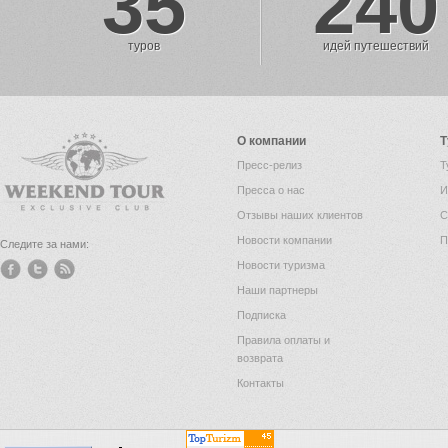
35
240
туров
идей путешествий
О компании
Т
Пресс-релиз
Т
Пресса о нас
И
Отзывы наших клиентов
С
Новости компании
П
Следите за нами:
Новости туризма
Наши партнеры
Подписка
Правила оплаты и
возврата
Контакты