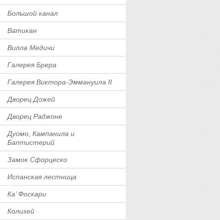
Большой канал
Ватикан
Вилла Медичи
Галерея Брера
Галерея Виктора-Эммануила II
Дворец Дожей
Дворец Раджоне
Дуомо, Кампанила и
Баптистерий
Замок Сфорцеско
Испанская лестница
Ка’ Фоскари
Колизей