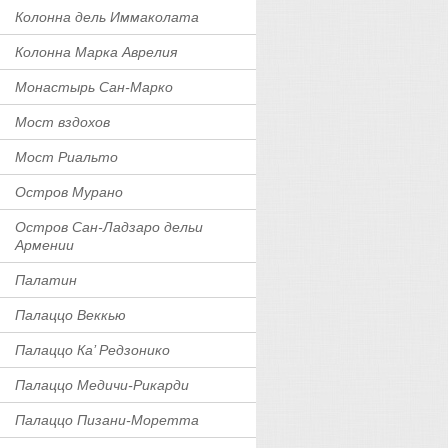
Колонна дель Иммаколата
Колонна Марка Аврелия
Монастырь Сан-Марко
Мост вздохов
Мост Риальто
Остров Мурано
Остров Сан-Ладзаро дельи
Армении
Палатин
Палаццо Веккью
Палаццо Ка’ Редзонико
Палаццо Медичи-Рикарди
Палаццо Пизани-Моретта