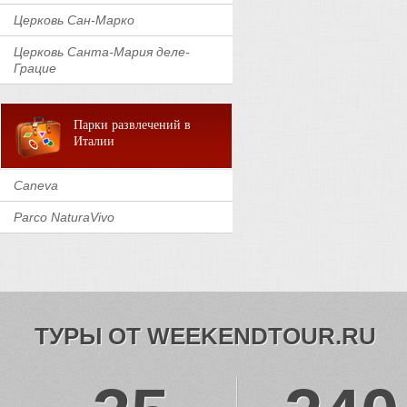
Церковь Сан-Марко
Церковь Санта-Мария деле-
Грацие
Парки развлечений в
Италии
Caneva
Parco NaturaVivo
ТУРЫ ОТ WEEKENDTOUR.RU