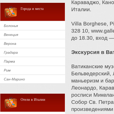
Караваджо, Кано
Италии.
Города и места
Villa Borghese, 
Болонья
328 10, www.galle
Венеция
до 18.30, вход —
Верона
Экскурсия в Ват
Градара
Парма
Ватиканские муз
Рим
Бельведерский, 
Сан-Марино
маньеризм и бар
Леонардо, Карав
росписи Микела
Отели в Италии
Собор Св. Петра
произведениями 