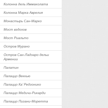
Колонна дель Иммаколата
Колонна Марка Аврелия
Монастырь Сан-Марко
Мост вздохов
Мост Риальто
Остров Мурано
Остров Сан-Ладзаро дельи
Армении
Палатин
Палаццо Веккью
Палаццо Ка’ Редзонико
Палаццо Медичи-Рикарди
Палаццо Пизани-Моретта