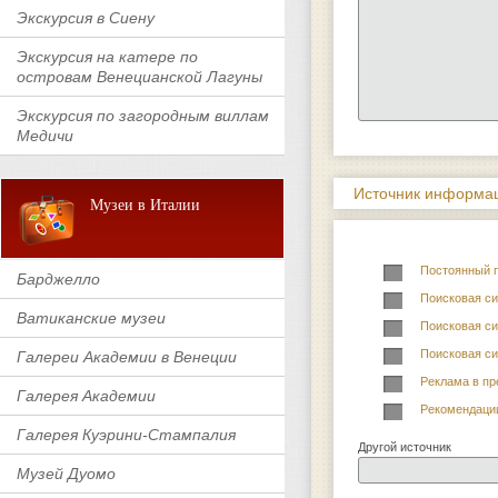
Экскурсия в Сиену
Экскурсия на катере по
островам Венецианской Лагуны
Экскурсия по загородным виллам
Медичи
Источник информац
Музеи в Италии
Постоянный 
Барджелло
Поисковая си
Ватиканские музеи
Поисковая си
Поисковая си
Галереи Академии в Венеции
Реклама в пр
Галерея Академии
Рекомендаци
Галерея Куэрини-Стампалия
Другой источник
Музей Дуомо