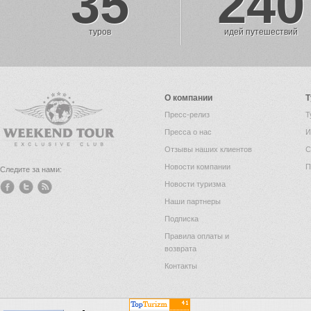
35
240
туров
идей путешествий
О компании
Т
Пресс-релиз
Т
Пресса о нас
И
Отзывы наших клиентов
С
Новости компании
П
Следите за нами:
Новости туризма
Наши партнеры
Подписка
Правила оплаты и
возврата
Контакты