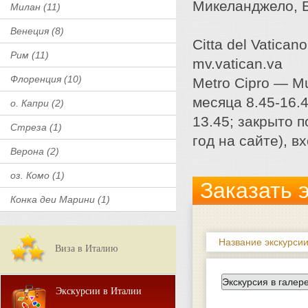
Микеланджело, Б
Милан (11)
Венеция (8)
Citta del Vatican
Рим (11)
mv.vatican.va
Флоренция (10)
Metro Cipro — Mu
месяца 8.45-16.4
о. Капри (2)
13.45; закрыто 
Стреза (1)
год на сайте), в
Верона (2)
оз. Комо (1)
Заказать 
Конка деи Марини (1)
Название экскурсии
Виза в Италию
Экскурсии в Италии