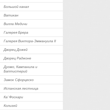
Большой канал
Ватикан
Вилла Медичи
Галерея Брера
Галерея Виктора-Эммануила II
Дворец Дожей
Дворец Раджоне
Дуомо, Кампанила и
Баптистерий
Замок Сфорцеско
Испанская лестница
Ка’ Фоскари
Колизей