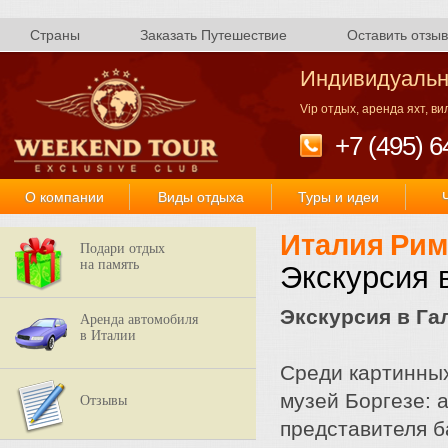
Страны
Заказать Путешествие
Оставить отзыв
Индивидуальн
Vip отдых, аренда яхт, в
+7 (495) 6
О компании
Виды отдыха
Туры и идеи
Италия
Рим
Подари отдых
на память
Экскурсия 
Экскурсия в Га
Аренда автомобиля
в Италии
Среди картинных
музей Боргезе: 
Отзывы
представителя 