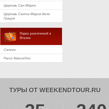
Церковь Сан-Марко
Церковь Санта-Мария деле-
Грацие
Парки развлечений в
Италии
Caneva
Parco NaturaVivo
ТУРЫ ОТ WEEKENDTOUR.RU