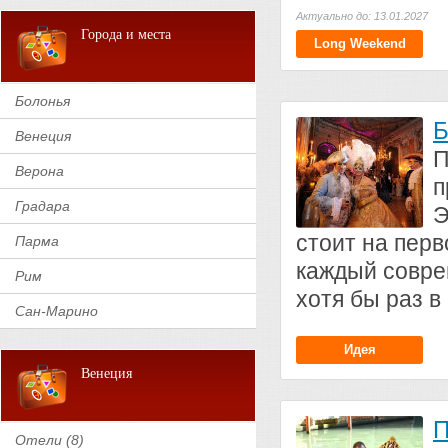
Актуально до: 13.01.2027
Города и места
Long Weekend
Болонья
Б
Венеция
П
Верона
п
Градара
Э
стоит на пер
Парма
каждый совре
Рим
хотя бы раз в 
Сан-Марино
Идея
Венеция
П
Отели (8)