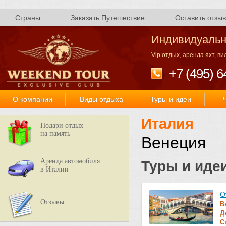
Страны
Заказать Путешествие
Оставить отзыв
Индивидуальн
Vip отдых, аренда яхт, в
+7 (495) 6
О компании
Виды отдыха
Туры и идеи
Италия
Подари отдых
на память
Венеция
Аренда автомобиля
Туры и иде
в Италии
О
Отзывы
В
Д
С