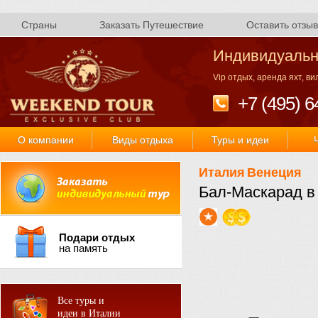
Страны
Заказать Путешествие
Оставить отзыв
Индивидуальн
Vip отдых, аренда яхт, в
+7 (495) 6
О компании
Виды отдыха
Туры и идеи
Италия
Венеция
Бал-Маскарад в 
Подари отдых
на память
Все туры и
идеи в Италии