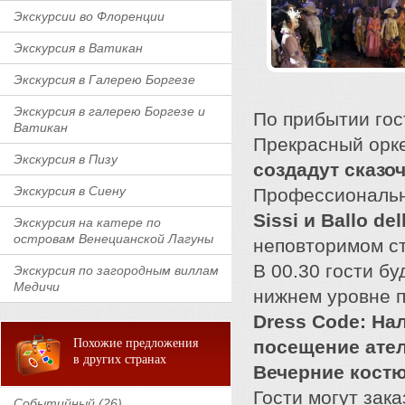
Экскурсии во Флоренции
Экскурсия в Ватикан
Экскурсия в Галерею Боргезе
Экскурсия в галерею Боргезе и
По прибытии гос
Ватикан
Прекрасный орк
Экскурсия в Пизу
создадут сказо
Экскурсия в Сиену
Профессиональн
Sissi и Ballo de
Экскурсия на катере по
островам Венецианской Лагуны
неповторимом ст
В 00.30 гости б
Экскурсия по загородным виллам
Медичи
нижнем уровне 
Dress Code: На
Похожие предложения
посещение ател
в других странах
Вечерние кост
Гости могут зака
Событийный (26)