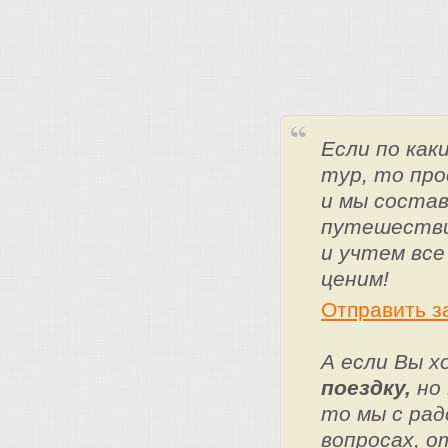
Если по ка
тур, то про
и мы состав
путешестви
и учтем все
ценим!
Отправить з
А если Вы 
поездку,
но 
то мы с ра
вопросах, о