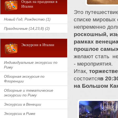
Отдых на праздники в
Италии
Это путешествие
списке мировых 
Новый Год, Рождество (1)
непременно долж
Праздничные (14,23,8) (2)
роскошный, из
рамках венециа
Экскурсии в Италии
прошлое самых
желают стать н
Индивидуальные экскурсии по
- мероприятия.
Риму
Итак,
торжестве
Обзорная экскурсия по
состоится
в 20:
Флоренции
на Большом Ка
Обзорные и тематические
экскурсии по Риму
Экскурсии в Венеции
Экскурсии в Риме