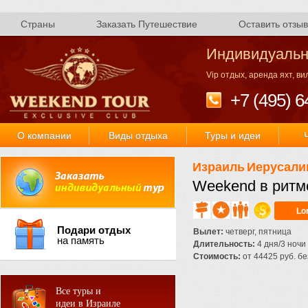
Страны
Заказать Путешествие
Оставить отзыв
Индивидуальн
Vip отдых, аренда яхт, в
+7 (495) 6
О компании
Виды отдыха
Туры и идеи
Израиль
Иерусали
Weekend в ритм
Lo
Подари отдых
Вылет:
четверг, пятница
на память
Длительность:
4 дня/3 ночи
Стоимость:
от 44425 руб. без
Все туры и
идеи в Израиле