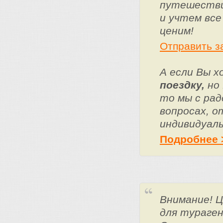
путешестви
и учтем все
ценим!
Отправить з
А если Вы 
поездку,
но 
то мы с ра
вопросах, о
индивидуаль
Подробнее 
Внимание! 
для тураге