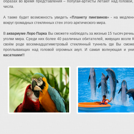
образах во время представления – попугаи-артисты летают над головой,
числа.
А также будет возможность увидеть «
Планету пингвинов
» - на медлен
вокруг громадных стеклянных стен этого арктического мира.
В
аквариуме Лоро Парка
Вы сможете наблюдать за жизнью 15 тысяч речны
уголки мира. Среди них более 40 различных обитателей, живущих возле К
своём роде восемнадцатиметровый стеклянный туннель где Вы сможет
проплывающих над головой огромных акул. И самая волнующая и уни
касатками
!!!