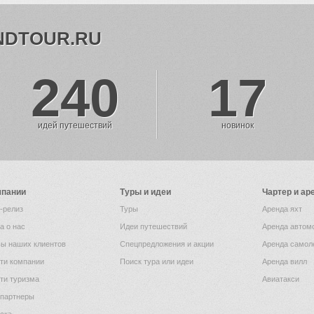
NDTOUR.RU
240
17
идей путешествий
новинок
мпании
Туры и идеи
Чартер и ар
-релиз
Туры
Аренда яхт
а о нас
Идеи путешествий
Аренда автом
ы наших клиентов
Спецпредложения и акции
Аренда самол
ти компании
Поиск тура или идеи
Аренда вилл
ти туризма
Авиатакси
партнеры