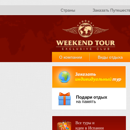
Страны
Заказать Путешест
О компании
Виды отдыха
Подари отдых
на память
Все туры и
идеи в Испании