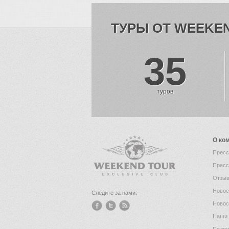
ТУРЫ ОТ WEEKE
35
туров
О ко
Пресс
Пресс
Отзыв
Новос
Следите за нами:
Новос
Наши 