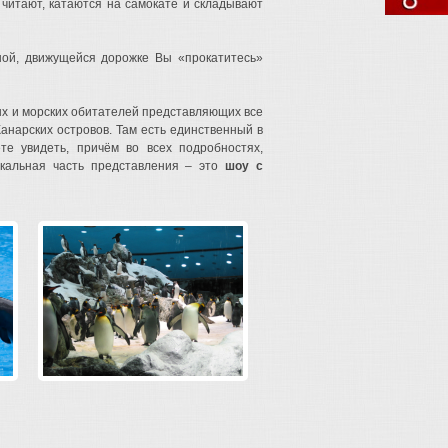
 читают, катаются на самокате и складывают
ной, движущейся дорожке Вы «прокатитесь»
х и морских обитателей представляющих все
анарских островов. Там есть единственный в
е увидеть, причём во всех подробностях,
кальная часть представления – это
шоу с