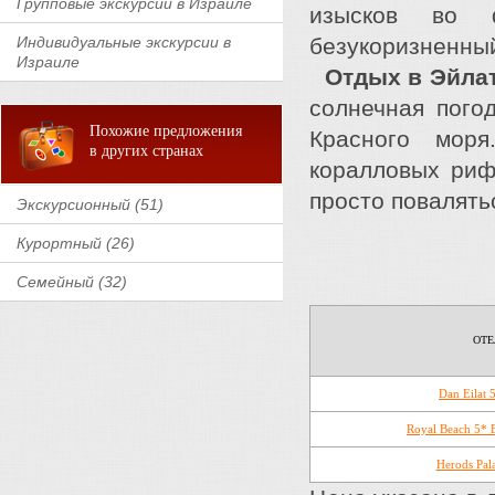
Групповые экскурсии в Израиле
изысков во ф
Индивидуальные экскурсии в
безукоризненный
Израиле
Отдых в Эйла
солнечная пого
Похожие предложения
Красного моря
в других странах
коралловых риф
просто повалят
Экскурсионный (51)
Курортный (26)
Семейный (32)
ОТЕ
Dan Eilat 
Royal Beach 5* 
Herods Pal