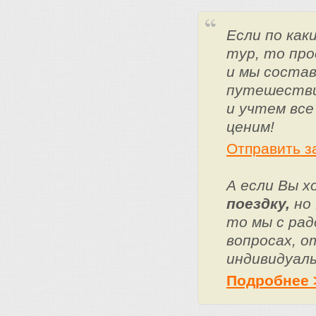
Если по ка
тур, то про
и мы состав
путешестви
и учтем все
ценим!
Отправить з
А если Вы 
поездку,
но 
то мы с ра
вопросах, о
индивидуаль
Подробнее 