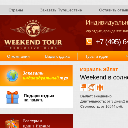
Страны
Заказать Путешествие
Оставить отзыв
Индивидуальн
Vip отдых, аренда яхт, в
+7 (495) 6
О компании
Виды отдыха
Туры и идеи
Израиль
Эйлат
Weekend в солн
Подари отдых
Вылет:
ежедневно
на память
Длительность:
от 3 дней/2 
Стоимость:
от 16544 руб.
Все туры и
идеи в Израиле