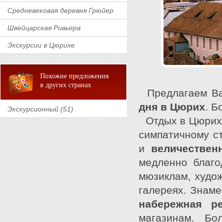
Средневековая деревня Грюйер
Швейцарская Ривьера
Экскурсии в Цюрихе
Похожие предложения
в других странах
Предлагаем В
дня в Цюрих
. Б
Экскурсионный (51)
Отдых в Цюрихе
симпатичному с
и
величествен
медленно благо
мюзиклам, худо
галереях. Знам
набережная р
магазинам. Б