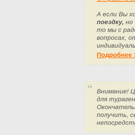
А если Вы 
поездку,
но 
то мы с ра
вопросах, о
индивидуаль
Подробнее 
Внимание! 
для тураге
Окончатель
получить, с
непосредст