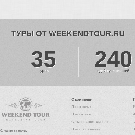
ТУРЫ ОТ WEEKENDTOUR.RU
35
240
туров
идей путешествий
О компании
Т
Пресс-релиз
Т
Пресса о нас
И
Отзывы наших клиентов
С
Новости компании
П
Следите за нами: