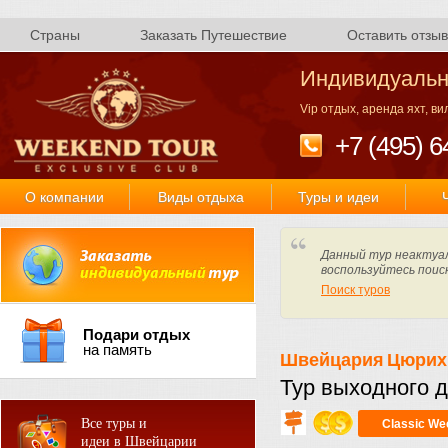
Страны
Заказать Путешествие
Оставить отзыв
Индивидуальн
Vip отдых, аренда яхт, в
+7 (495) 6
О компании
Виды отдыха
Туры и идеи
Данный тур неактуал
воспользуйтесь поис
Поиск туров
Подари отдых
на память
Швейцария
Цюрих
Тур выходного д
Все туры и
Classic We
идеи в Швейцарии