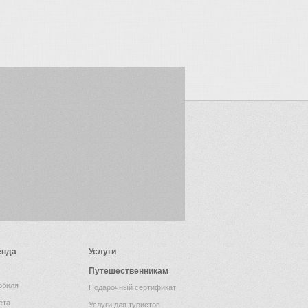
енда
Услуги
Путешественникам
обиля
Подарочный сертификат
ета
Услуги для туристов