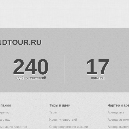
NDTOUR.RU
240
17
идей путешествий
новинок
мпании
Туры и идеи
Чартер и ар
-релиз
Туры
Аренда яхт
а о нас
Идеи путешествий
Аренда автом
ы наших клиентов
Спецпредложения и акции
Аренда самол