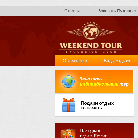
Страны
Заказать Путешест
О компании
Виды отдыха
Подари отдых
на память
Все туры и
идеи в Италии