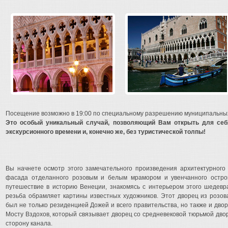
Посещение возможно в 19:00 по специальному разрешению муниципальных
Это особый уникальный случай, позволяющий Вам открыть для себ
экскурсионного времени и, конечно же, без туристической толпы!
Вы начнете осмотр этого замечательного произведения архитектурного
фасада отделанного розовым и белым мрамором и увенчанного остро
путешествие в историю Венеции, знакомясь с интерьером этого шедевра
резьба обрамляет картины известных художников. Этот дворец из розоват
был не только резиденцией Дожей и всего правительства, но также и дво
Мосту Вздохов, который связывает дворец со средневековой тюрьмой дво
сторону канала.