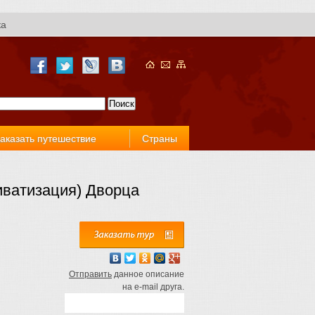
ка
аказать путешествие
Страны
иватизация) Дворца
Отправить
данное описание
на e-mail друга.