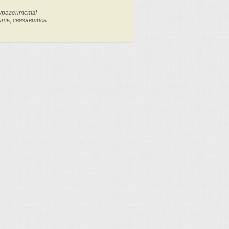
урагентств!
ить, связавшись