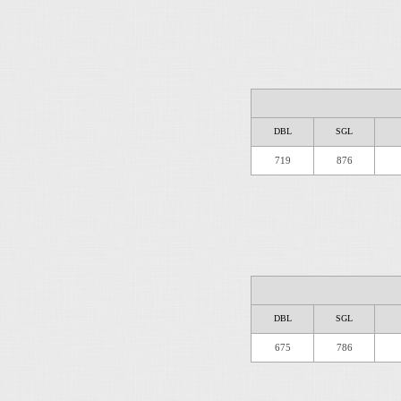
DBL
SGL
719
876
DBL
SGL
675
786