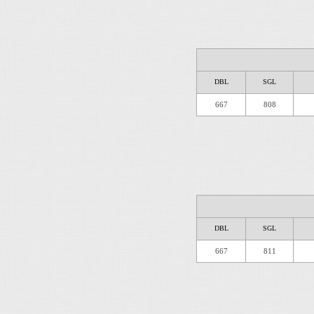
DBL
SGL
667
808
DBL
SGL
667
811