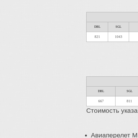
DBL
SGL
821
1043
DBL
SGL
667
811
Стоимость указан
Авиаперелет М