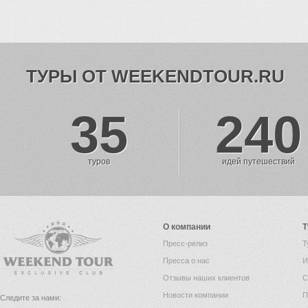
ТУРЫ ОТ WEEKENDTOUR.RU
35
240
туров
идей путешествий
О компании
Т
Пресс-релиз
Т
Пресса о нас
И
Отзывы наших клиентов
С
Новости компании
П
Следите за нами: