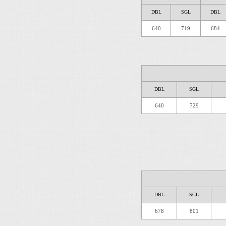
DBL
SGL
DBL
640
719
684
DBL
SGL
640
729
DBL
SGL
678
801