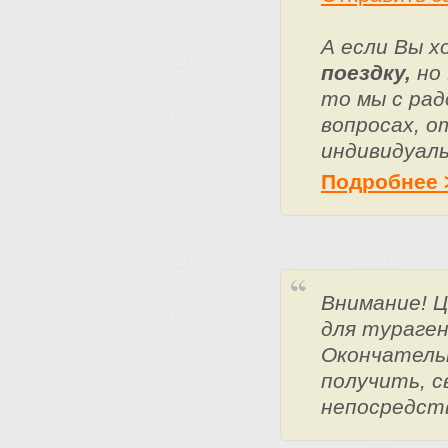
А если Вы 
поездку,
но 
то мы с ра
вопросах, о
индивидуаль
Подробнее 
Внимание! 
для тураге
Окончатель
получить, с
непосредст