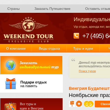
Страны
Заказать Путешествие
Оставить отзыв
Индивидуальн
Vip отдых, аренда яхт, в
+7 (495) 6
О компании
Виды отдыха
Туры и идеи
Данный тур неактуал
воспользуйтесь поис
Поиск туров
Подари отдых
на память
Венгрия
Будапешт
Ноябрьские пра
Все туры и
Class
идеи в Венгрии