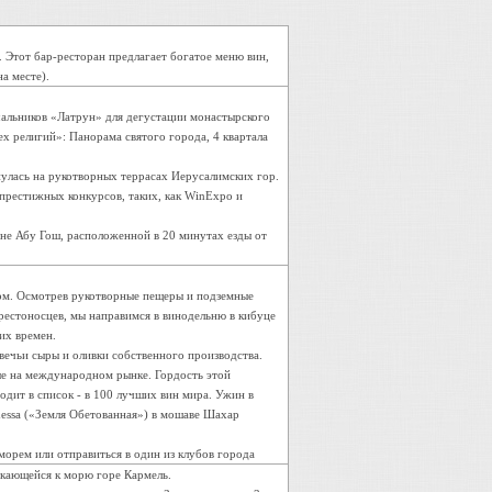
 Этот бар-ресторан предлагает богатое меню вин,
а месте).
альников «Латрун» для дегустации монастырского
х религий»: Панорама святого города, 4 квартала
улась на рукотворных террасах Иерусалимских гор.
 престижных конкурсов, таких, как WinExpo и
вне Абу Гош, расположенной в 20 минутах езды от
ном. Осмотрев рукотворные пещеры и подземные
крестоносцев, мы направимся в винодельню в кибуце
их времен.
вечьи сыры и оливки собственного производства.
ые на международном рынке. Гордость этой
одит в список - в 100 лучших вин мира. Ужин в
messa («Земля Обетованная») в мошаве Шахар
морем или отправиться в один из клубов города
скающейся к морю горе Кармель.