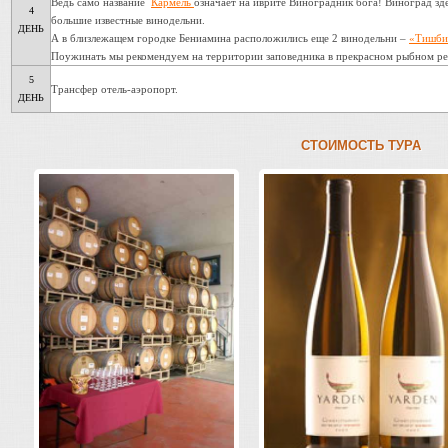
Ведь само название
Кармель
означает на иврите Виноградник бога! Виноград зде
4
большие известные винодельни.
ДЕНЬ
А в близлежащем городке Бениамина расположились еще 2 винодельни –
«Тишби
Поужинать мы рекомендуем на территории заповедника в прекрасном рыбном рес
5
Трансфер отель-аэропорт.
ДЕНЬ
СТОИМОСТЬ ТУРА