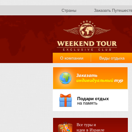
Страны
Заказать Путешест
О компании
Виды отдыха
Подари отдых
на память
Все туры и
идеи в Израиле