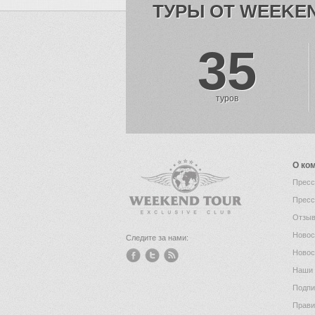
ТУРЫ ОТ WEEKE
35
туров
О ко
Пресс
Пресс
Отзыв
Новос
Следите за нами:
Новос
Наши 
Подпи
Прави