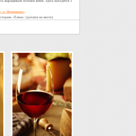
сь выращивали испокон веков. Здесь находятся 3
» и «Бениамина»
.
торане «Елена» (доплата на месте).