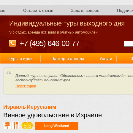
вие
Оставить отзыв
Задать вопрос
Подпис
Индивидуальные туры выходного дня
Vip отдых, аренда яхт, вилл и элитных автомобилей
+7 (495) 646-00-77
Туры и идеи
Чартер и аренда
Услуги
З
Данный тур неактуален! Обратитесь к нашим менеджерам для по
воспользуйтесь поиском туров.
Поиск туров
Израиль
Иерусалим
Винное удовольствие в Израиле
Long Weekend