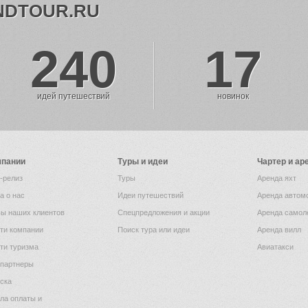
NDTOUR.RU
240
17
идей путешествий
новинок
мпании
Туры и идеи
Чартер и ар
-релиз
Туры
Аренда яхт
а о нас
Идеи путешествий
Аренда автом
ы наших клиентов
Спецпредложения и акции
Аренда самол
ти компании
Поиск тура или идеи
Аренда вилл
ти туризма
Авиатакси
партнеры
ска
ла оплаты и