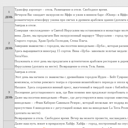
Трансфер аэропорт – отель. Размещение в отеле. Свободное время.
1
Вечером Вас ожидает экскурсия по Яффо и ужин в винном баре «Юазер» в Яффо.
ДЕНЬ
романтичную атмосферу ужина при свечах в древнем арабском здании (доплата н
Завтрак в отеле.
Совершая «восхождение» в Святой Иерусалим мы остановимся в монастыре молч
вина. Далее, мы предлагаем Вам экскурсионный маршрут “Иерусалим – город тре
Старого города, Храм Гроба Господня, Стена Плача.
2
Завершив знакомство с городом, мы посетим винодельню «Цуба», которая раскин
ДЕНЬ
Здесь выращивается виноград 15 сортов. Вина «Цуба» завоевали золотые медали
TerraVino.
Поужинать в этот день мы предлагаем в аутентичном арабском ресторане в дере
Иерусалима (доплата на месте). Возвращение в отель Тель Авива.
Завтрак в отеле.
Этот день мы начнем со знакомства с древнейшим городом Иудеи – Бейт Гуври
комплексы, остатки римского театра и строения византийского периода и эпохи 
Нахшон. Здесь сохранился винный пресс, высеченный в твердой скале с библейск
3
Посещение дегустационного зала, где Вам помимо вин предложат попробовать о
ДЕНЬ
Далее мы посетим винодельню «Флам», где дегустируются вина хорошо известн
винодельни – «Флам Каберне-Савиньон Резерв», который несколько лет подряд вх
присутствии 4 виноделов и с дегустацией новых вин на винодельне La Terra Pro
(доплата на месте).
Возвращение в отель. Свободное время. Вечер вы можете провести, наслаждаясь 
Далее наш путь лежит в прекрасную Хайфу. Хайфа – город, построенный на спу