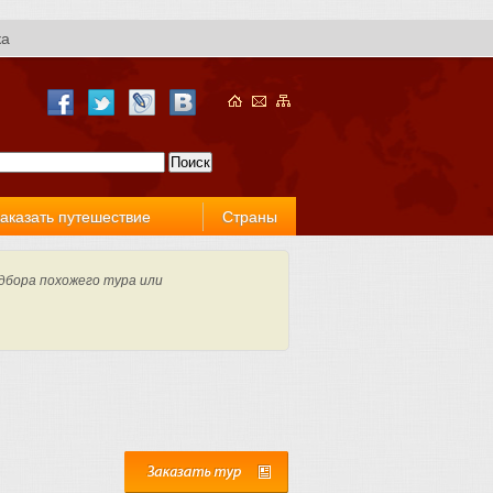
ка
аказать путешествие
Страны
дбора похожего тура или