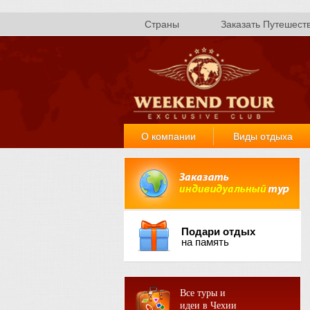
Страны
Заказать Путешест
О компании
Виды отдыха
Подари отдых
на память
Все туры и
идеи в Чехии