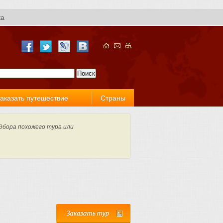
ка
аказать путешествие
Страны
дбора похожего тура или