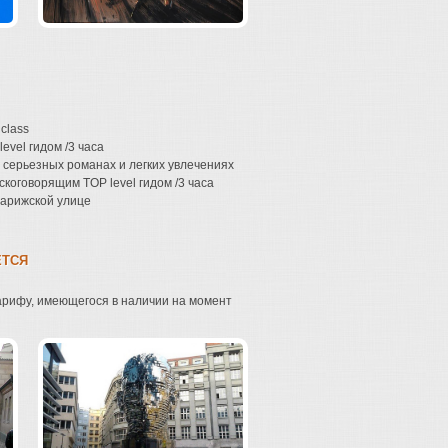
class
evel гидом /3 часа
 серьезных романах и легких увлечениях
коговорящим TOP level гидом /3 часа
Парижской улице
ЕТСЯ
арифу, имеющегося в наличии на момент