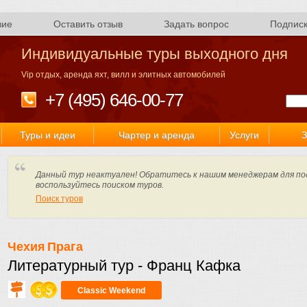
вие
Оставить отзыв
Задать вопрос
Подпис
Индивидуальные туры выходного дня
Vip отдых, аренда яхт, вилл и элитных автомобилей
+7 (495) 646-00-77
Туры и идеи
Чартер и аренда
Услуги
З
Данный тур неактуален! Обратитесь к нашим менеджерам для по
воспользуйтесь поиском туров.
Поиск туров
Чехия
Прага
Литературный тур - Франц Кафка
Classic Weekend