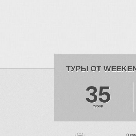
ТУРЫ ОТ WEEKE
35
туров
О ко