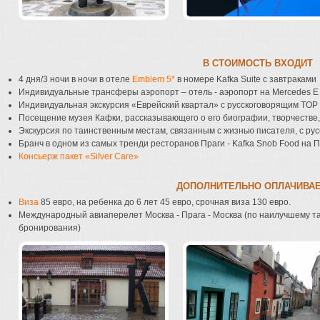
В СТОИМОСТЬ ВХОДИТ
4 дня/3 ночи в ночи в отеле
Emblem 5*
в номере Kafka Suite с завтраками
Индивидуальные трансферы аэропорт – отель - аэропорт на Mercedes E 
Индивидуальная экскурсия «Еврейский квартал» с русскоговорящим TOP l
Посещение музея Кафки, рассказывающего о его биографии, творчестве,
Экскурсия по таинственным местам, связанным с жизнью писателя, с русс
Бранч в одном из самых тренди ресторанов Праги - Kafka Snob Food на 
Консьерж пакет «Silver Care»
ДОПОЛНИТЕЛЬНО ОПЛАЧИВА
Виза
85 евро, на ребенка до 6 лет 45 евро, срочная виза 130 евро.
Международный авиаперелет Москва - Прага - Москва (по наилучшему т
бронирования)