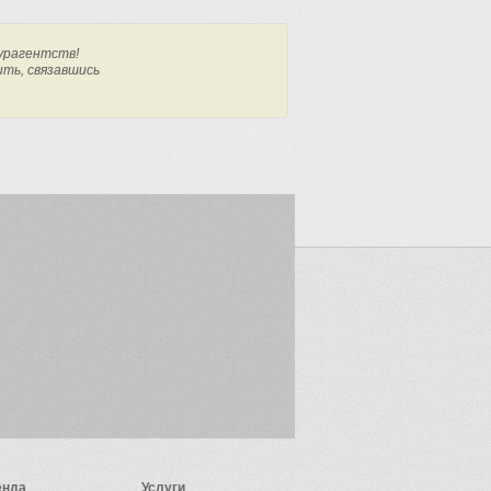
урагентств!
ить, связавшись
енда
Услуги