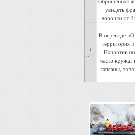
заброшенная я
увидеть фра
воронки от бо
В переводе «О
территория п
6
Напротив пи
ДЕНЬ
часто кружат 
сапсаны, топо