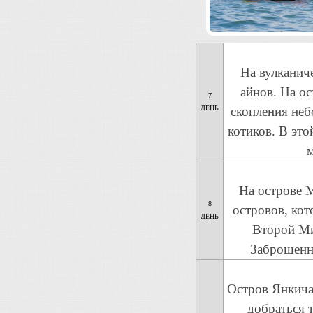
На вулканич
айнов. На ос
7
ДЕНЬ
скопления не
котиков. В это
м
На острове 
8
островов, кот
ДЕНЬ
Второй Ми
Заброшенны
Остров Янкича
добраться 