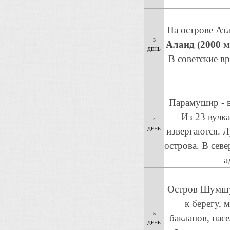
На острове Ат
3
Алаид (2000 м
ДЕНЬ
В советские в
Парамушир - в
Из 23 вулк
4
ДЕНЬ
извергаются. 
острова. В сев
а
Остров Шумшу
к берегу, 
5
бакланов, нас
ДЕНЬ