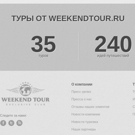
ТУРЫ ОТ WEEKENDTOUR.RU
35
240
туров
идей путешествий
О компании
Т
Пресс-релиз
Т
Пресса о нас
И
Отзывы наших клиентов
С
Новости компании
П
Следите за нами:
Новости туризма
Наши партнеры