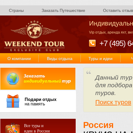
Страны
Заказать Путешествие
Оставить отзыв
Индивидуальн
Vip отдых, аренда яхт, в
+7 (495) 6
О компании
Виды отдыха
Туры и идеи
Данный тур
для подбора
туров.
Подари отдых
Поиск туров
на память
Россия
Все туры и
идеи в России