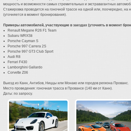
мощность и возможности самых стремительных и экстравагантных автомобиле
Стажировка проводится на гоночной трассе на одной или, поочередно, на
(уточняется в момент бронирования).
Примеры автомобилей, участвующие в заездах (уточнять в момент брон
Renault Megane R26 F1 Team
Subaru WRXSti
Porsche Cayman S
Porsche 997 Carrera 2S
Porsche 997 GT3 Club Sport
Audi R8
Ferrari F430
Lamborghini Gallardo
Corvette Z06
Выезд из Канн, Антибов, Ниццы или Монако или городов региона Прованс.
Место проведения: гоночная трасса в Провансе (140 км от Канн).
Даты: по запросу.