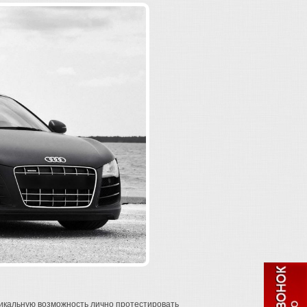
никальную возможность лично протестировать