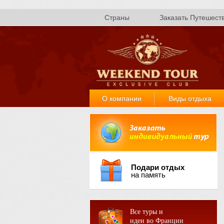
Страны
Заказать Путешест
О компании
Виды отдыха
Подари отдых
на память
Все туры и
идеи во Франции