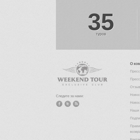
35
туров
О ко
Пресс
Пресс
Отзыв
Новос
Следите за нами:
Новос
Наши 
Подпи
Прави
возвр
Конта