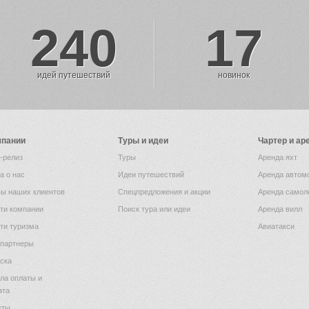
240
17
идей путешествий
новинок
мпании
Туры и идеи
Чартер и ар
-релиз
Туры
Аренда яхт
а о нас
Идеи путешествий
Аренда автом
ы наших клиентов
Спецпредложения и акции
Аренда самол
ти компании
Поиск тура или идеи
Аренда вилл
ти туризма
Авиатакси
партнеры
ска
ла оплаты и
ата
кты