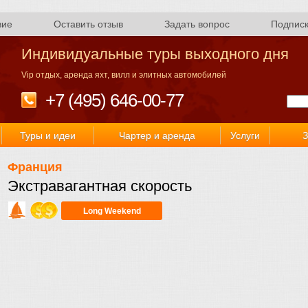
вие
Оставить отзыв
Задать вопрос
Подпис
Индивидуальные туры выходного дня
Vip отдых, аренда яхт, вилл и элитных автомобилей
+7 (495) 646-00-77
Туры и идеи
Чартер и аренда
Услуги
З
Франция
Экстравагантная скорость
Long Weekend