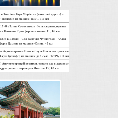
р в Тонгён – Гора Мирёксан (канатной дороге) –
у Трансфер на машине:1:30Ч, 110 км
0 – 17:00) Залив Сунчхонман Фольклорная деревня
ь в Намвоне Трансфер на машине: 1Ч, 65 км
ансфер в Дамян – Сад бамбука Чунногвон – Аллея
фер в Дамянг на машине 40мин., 40 км
ободное время - Ночь в Сеуле.После завтрака вы
 Сеул.Трансфер на машине до Сеула: 4:30Ч, 216 км
. Англоговорящий водитель отвезет вас в аэропорт
еждународного аэропорта Инчхон: 1Ч, 60 км