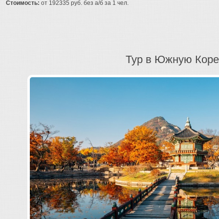
Стоимость:
от 192335 руб. без а/б за 1 чел.
Тур в Южную Кор