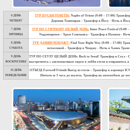
6 ДЕНЬ
ТУР ПУСАН/ТОНГЁН:
Naples of Orient (9:00 – 17:00) Трансфе
ЧЕТВЕРГ
Деревня Тонпхиран – Трансфер в Йосу - Ночь в Йос
7 ДЕНЬ
ТУР ПО СУНЧХОНУ ЦЕЛЫЙ ДЕНЬ:
Inner Peace Festival (9:0
ПЯТНИЦА
Naganeupseon – Храм Сонгванса - Трансфер в Намвон - Ноч
8 ДЕНЬ
ТУР ДАМЯН/ЧОНДЖУ:
Find Your Right Way (9:00 – 17:00) Тр
СУББОТА
метасеквой – Трансфер в Чонджу - Ночь в Ханок Транс
9 ДЕНЬ
ТУР ПО СЕУЛУ ЦЕЛЫЙ ДЕНЬ: Back to Seoul! Трансфер в Сеул - Св
ВОСКРЕСЕНЬЕ
выстретитесь с англоязычным гидом в лобби отеля и отправитесь в
10 ДЕНЬ
ОТЪЕЗД Farewell Friends Выезд из отеля – Трансфер в аэропорт ICN
ПОНЕДЕЛЬНИК
Инчхон за 3 часа до вылета. Трансфер на автомобиле до м