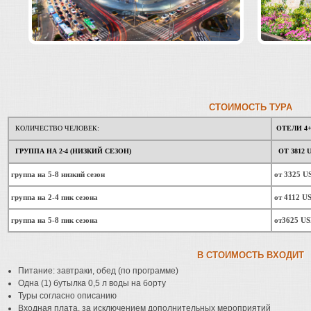
СТОИМОСТЬ ТУРА
КОЛИЧЕСТВО ЧЕЛОВЕК:
ОТЕЛИ 4
ГРУППА НА 2-4 (НИЗКИЙ СЕЗОН)
ОТ 3812 
группа на 5-8 низкий сезон
от 3325 U
группа на 2-4 пик сезона
от 4112 U
группа на 5-8 пик сезона
от3625 U
В СТОИМОСТЬ ВХОДИТ
Питание: завтраки, обед (по программе)
Одна (1) бутылка 0,5 л воды на борту
Туры согласно описанию
Входная плата, за исключением дополнительных мероприятий