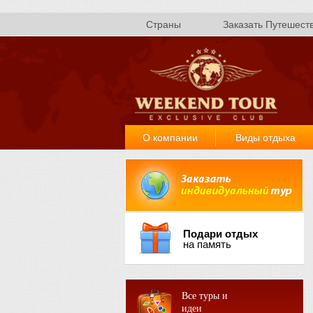
Страны
Заказать Путешест
О компании
Виды отдыха
Подари отдых
на память
Все туры и
идеи