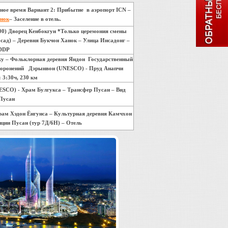
дное время
Вариант 2:
Прибытие в аэропорт ICN –
анок
– Заселение в отель.
0) Дворец Кенбокгун *Только церемония смены
ад) – Деревня Букчон Ханок – Улица Инсадонг –
DDP
джу – Фольклорная деревня Яндон Государственный
ахоронений Дэрынвон (UNESCO) - Пруд Анапчи
 3:30ч, 230 км
NESCO) - Храм Булгукса – Трансфер Пусан – Вид
Пусан
рам Хэдон Ёнгунса – Культурная деревня Камчхон
нции Пусан (тур 7Д/6Н) – Отель