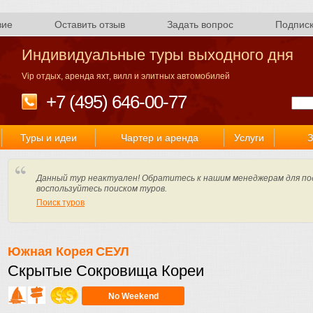
вие
Оставить отзыв
Задать вопрос
Подпис
Индивидуальные туры выходного дня
Vip отдых, аренда яхт, вилл и элитных автомобилей
+7 (495) 646-00-77
Туры и идеи
Чартер и аренда
Услуги
З
Данный тур неактуален! Обратитесь к нашим менеджерам для по
воспользуйтесь поиском туров.
Поиск туров
Южная Корея
СЕУЛ
Скрытые Сокровища Кореи
No Weekend