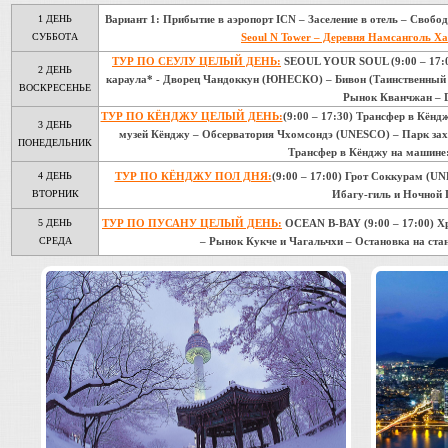
1 ДЕНЬ
Вариант 1:
Прибытие в аэропорт ICN – Заселение в отель – Свобо
СУББОТА
Seoul N Tower – Деревня Намсанголь Х
ТУР ПО СЕУЛУ ЦЕЛЫЙ ДЕНЬ:
SEOUL YOUR SOUL (9:00 – 17:0
2 ДЕНЬ
караула* - Дворец Чандоккун (ЮНЕСКО) – Бивон (Таинственный с
ВОСКРЕСЕНЬЕ
Рынок Кванчжан – 
ТУР ПО КЁНДЖУ ЦЕЛЫЙ ДЕНЬ:
(9:00 – 17:30) Трансфер в Кён
3 ДЕНЬ
музей Кёнджу – Обсерватория Чхомсондэ (UNESCO) – Парк з
ПОНЕДЕЛЬНИК
Трансфер в Кёнджу на машине:
4 ДЕНЬ
ТУР ПО КЁНДЖУ ПОЛ ДНЯ:
(9:00 – 17:00) Грот Соккурам (U
ВТОРНИК
Ибагу-гиль и Ночной 
5 ДЕНЬ
ТУР ПО ПУСАНУ ЦЕЛЫЙ ДЕНЬ:
OCEAN B-BAY (9:00 – 17:00) Х
СРЕДА
– Рынок Кукче и Чагальчхи – Остановка на ста