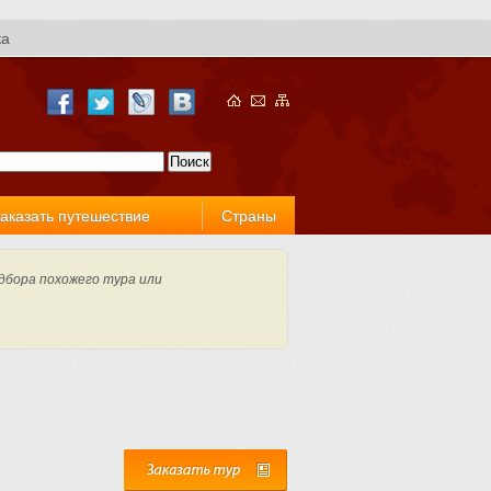
ка
аказать путешествие
Страны
дбора похожего тура или