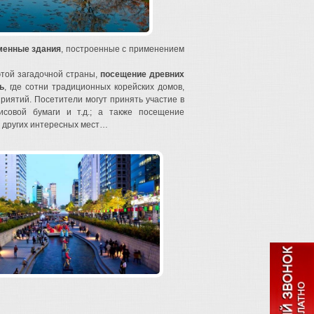
менные здания
, построенные с применением
этой загадочной страны,
посещение древних
ь
, где сотни традиционных корейских домов,
иятий. Посетители могут принять участие в
совой бумаги и т.д.; а также посещение
 других интересных мест…