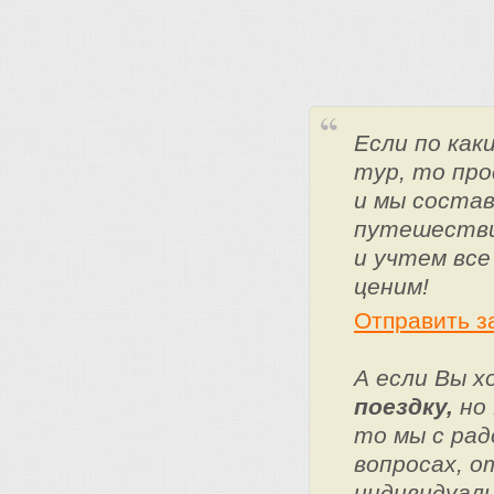
Если по ка
тур, то про
и мы состав
путешестви
и учтем все
ценим!
Отправить з
А если Вы 
поездку,
но 
то мы с ра
вопросах, о
индивидуаль