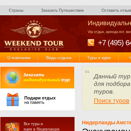
Страны
Заказать Путешествие
Оставить отзыв
Индивидуальн
Vip отдых, аренда яхт, в
+7 (495) 6
О компании
Виды отдыха
Туры и идеи
Данный тур
для подбора
туров.
Подари отдых
Поиск туров
на память
Нидерланды
Амст
Все туры и
идеи в Нидерландах