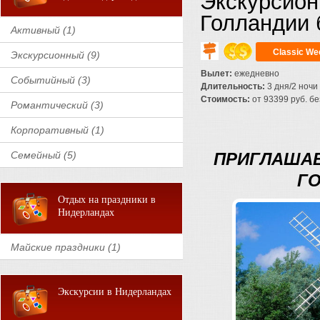
Экскурсион
Голландии 
Активный (1)
Classic We
Экскурсионный (9)
Вылет:
ежедневно
Событийный (3)
Длительность:
3 дня/2 ночи
Стоимость:
от 93399 руб. бе
Романтический (3)
Корпоративный (1)
Семейный (5)
ПРИГЛАШАЕ
ГО
Отдых на праздники в
Нидерландах
Майские праздники (1)
Экскурсии в Нидерландах