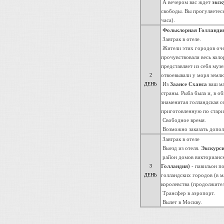
А вечером вас ждет
экск
свободы. Вы прогуляетес
часа).
Фольклорная Голландия 
Завтрак в отеле.
Жители этих городов оче
прочувствовали весь кол
представляет из себя муз
2
отвоевывали у моря землю
ДЕНЬ
Из
Заансе Сханса
ваш ма
страны. Рыба была и, в о
знаменитая голландская с
приготовленную по стари
Свободное время.
Возможно заказать допол
Завтрак в отеле
Выезд из отеля.
Экскурси
район домов викторианск
3
Голландия)
- павильон п
ДЕНЬ
голландских городов (в м
королевства (продолжител
Трансфер в аэропорт.
Вылет в Москву.