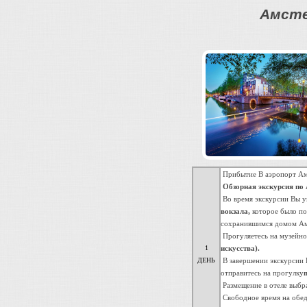
Амсте
Прибытие B аэропорт Амс
Обзорная экскурсия по
Во время экскурсии Вы у
вокзала,
которое было по
сохранившимся домом Ам
Прогуляетесь на музейно
1
искусства).
ДЕНЬ
В завершении экскурсии 
отправитесь на прогулку
Размещение в отеле выбр
Свободное время на обед