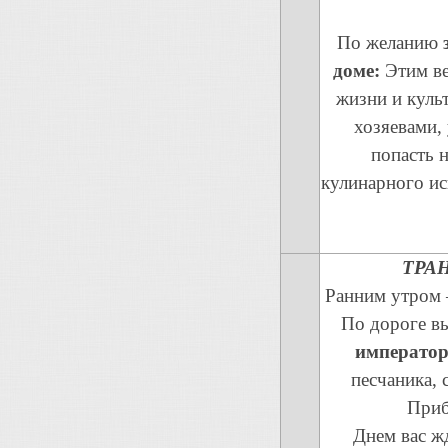
По желанию
доме:
Этим ве
жизни и куль
хозяевами,
попасть 
кулинарного ис
ТРАН
Ранним утром
По дороге в
император
песчаника, 
Приб
Днем вас ж