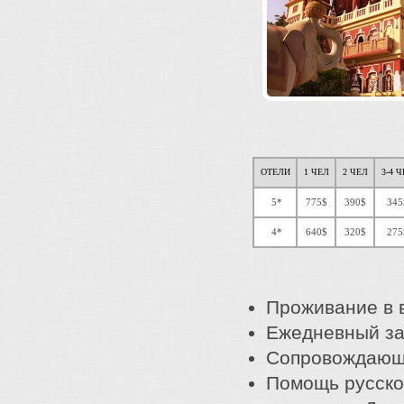
ОТЕЛИ
1 ЧЕЛ
2 ЧЕЛ
3-4 
5*
775$
390$
345
4*
640$
320$
275
Проживание в 
Ежедневный за
Сопровождающи
Помощь русско