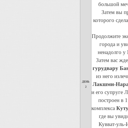
большой меч
Затем вы п
которого сдел
Продолжите эк
города и ув
ненадолго у
Затем вас жд
гурудвару Ба
из него изле
ДЕНЬ
Лакшми-Нара
2
и его супруге 
построен в 
комплекса
Кут
где вы увид
Кувват-уль-