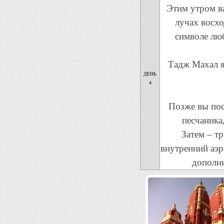
Этим утром в
лучах восхо
символе лю
Тадж Махал я
ДЕНЬ
4
Позже вы по
песчаника
Затем – т
внутренний аэр
дополни