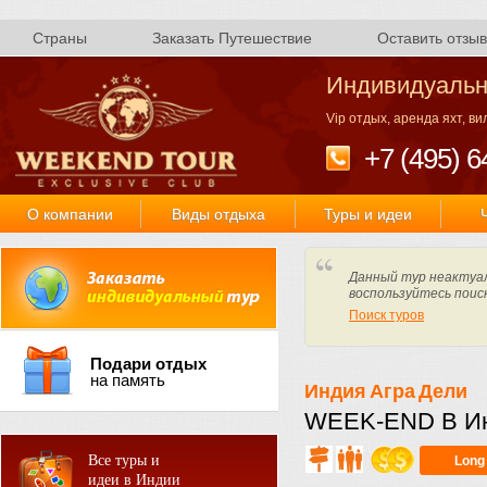
Страны
Заказать Путешествие
Оставить отзыв
Индивидуальн
Vip отдых, аренда яхт, в
+7 (495) 6
О компании
Виды отдыха
Туры и идеи
Данный тур неактуал
воспользуйтесь поис
Поиск туров
Подари отдых
на память
Индия
Агра
Дели
WEEK-END В И
Все туры и
Long
идеи в Индии