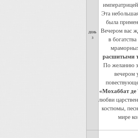
императрицей 
Эта небольшая
была примен
Вечером вас ж
ДЕНЬ
3
в богатства
мраморных
расшитыми 
По желанию з
вечером у
повествующе
«Мохаббат де
любви царствен
костюмы, песн
мире ко