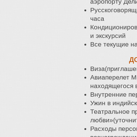
аэропорту Дел
Русскоговорящи
часа
Кондициониров
и экскурсий
Все текущие н
Д
Виза(приглаше
Авиаперелет М
находящегося 
Внутренние пе
Ужин в индийск
Театральное п
любви»(уточни
Расходы персон