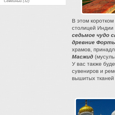
Семейный (32)
В этом коротком
столицей Индии 
седьмое чудо с
древние Форт
храмов, принад
Масжид
(мусуль
У вас также буд
сувениров и рем
вышитых тканей