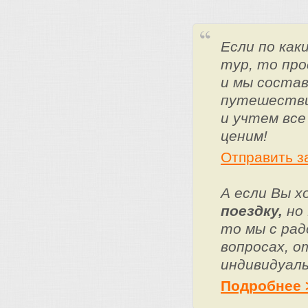
Если по ка
тур, то про
и мы состав
путешестви
и учтем все
ценим!
Отправить з
А если Вы 
поездку,
но 
то мы с ра
вопросах, о
индивидуаль
Подробнее 