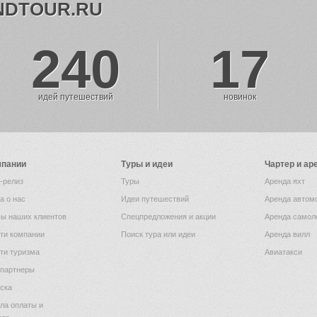
NDTOUR.RU
240
17
идей путешествий
новинок
мпании
Туры и идеи
Чартер и ар
-релиз
Туры
Аренда яхт
а о нас
Идеи путешествий
Аренда автом
ы наших клиентов
Спецпредложения и акции
Аренда самол
ти компании
Поиск тура или идеи
Аренда вилл
ти туризма
Авиатакси
партнеры
ска
ла оплаты и