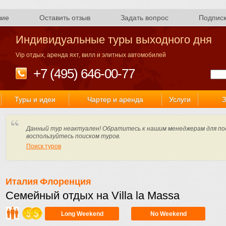
вие
Оставить отзыв
Задать вопрос
Подпис
Индивидуальные туры выходного дня
Vip отдых, аренда яхт, вилл и элитных автомобилей
+7 (495) 646-00-77
Туры и идеи
Чартер и аренда
Услуги
З
Данный тур неактуален! Обратитесь к нашим менеджерам для по
воспользуйтесь поиском туров.
Поиск туров
Италия
Флоренция
Семейный отдых на Villa la Massa
Long Weekend
No Weekend