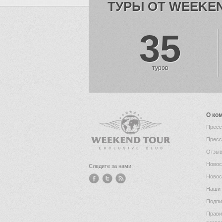
ТУРЫ ОТ WEEKE
35
туров
О ко
Пресс
Пресс
Отзыв
Новос
Следите за нами:
Новос
Наши 
Подпи
Прави