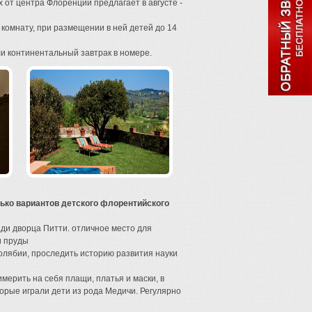
х от центра Флоренции предлагает в августе -
комнату, при размещении в ней детей до 14
или континентальный завтрак в номере.
лько вариантов детского флорентийского
ди дворца Питти. отличное место для
и пруды
олябии, проследить историю развития науки
имерить на себя плащи, платья и маски, в
торые играли дети из рода Медичи. Регулярно