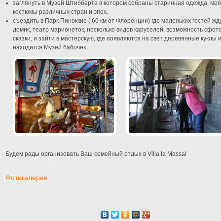
заглянуть в Музей Штибберта в котором собраны старинная одежда, меб
костюмы различных стран и эпох.
съездить в Парк Пиноккио ( 60 км от Флоренции) где маленьких гостей ж
домик, театр марионеток, несколько видов каруселей, возможность сфот
сказки, и зайти в мастерскую, где появляются на свет деревянные куклы 
находится Музей бабочек.
Будем рады организовать Ваш семейный отдых в Villa la Massa!
Фотогалерея