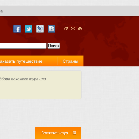
ка
аказать путешествие
Страны
дбора похожего тура или