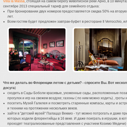
Villa la Massa
, стоящая на самом берегу живописной реки Арно, в 10 минута
сентябре 2013 специальный тариф для семейного отдыха:
При бронировании двух номеров предоставляется скидка 50% на вторую 
лет.
Всем гостям будет предложен завтрак-буфет в ресторане Il Verrocchio, 
Что же делать во Флоренции летом с детьми? - спросите Вы. Вот неско
досуга
)
сходить в Сады Боболи красивые, ухоженные сады, расположенные поза
прогулок и игр на свежем воздухе; газоны ( по ним можно ходить) , гроты 
посетить Музей Галилея и посмотреть старинные компасы, карты и астр
и техники на протяжении нескольких веков.
зайти в "детский музей" Палаццо Веккио - тут можно потрогать и даже пр
которых ходили флорентийцы в 16 веке. И даже поиграть в игрушки, в ко
проходят театрализованные представления с участием Козимо Медичи)