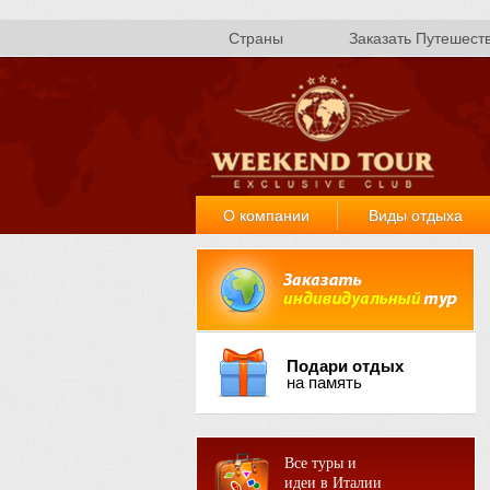
Страны
Заказать Путешест
О компании
Виды отдыха
Подари отдых
на память
Все туры и
идеи в Италии