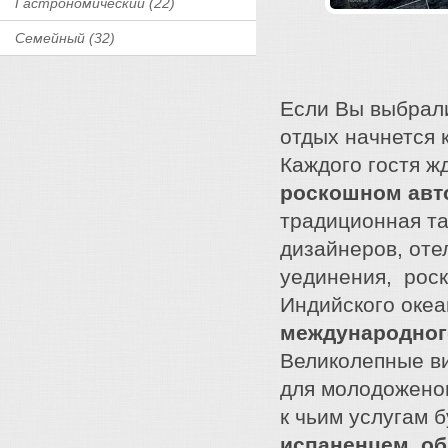
Гастрономический (22)
Семейный (32)
Если Вы выбрал
отдых начнется 
Каждого гостя ж
роскошном ав
традиционная та
дизайнеров, оте
уединения, роск
Индийского океан
международного
Великолепные в
для молодоженов
к чьим услугам 
испаненцем, об