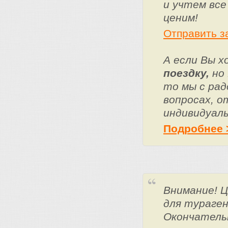
и учтем все
ценим!
Отправить з
А если Вы 
поездку,
но 
то мы с ра
вопросах, о
индивидуаль
Подробнее 
Внимание! 
для тураге
Окончатель