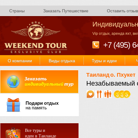
Страны
Заказать Путешествие
Оставить отзыв
Индивидуальн
Vip отдых, аренда яхт, в
+7 (495) 6
О компании
Виды отдыха
Туры и идеи
Таиланд
о. Пхукет
Незабываемый от
Подари отдых
на память
Все туры и
идеи в Таиланде