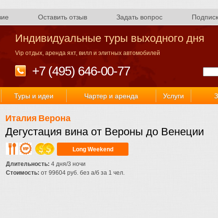
вие
Оставить отзыв
Задать вопрос
Подпис
Индивидуальные туры выходного дня
Vip отдых, аренда яхт, вилл и элитных автомобилей
+7 (495) 646-00-77
Туры и идеи
Чартер и аренда
Услуги
З
Италия
Верона
Дегустация вина от Вероны до Венеции
Long Weekend
Длительность:
4 дня/3 ночи
Стоимость:
от 99604 руб. без а/б за 1 чел.