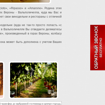
oto», «Ripasso» и «Amarone». Родина этих
ях Вероны - Вальполичелла, куда мы Вас и
еет свои винодельни и рестораны с отличной
одельни (куда не так-то просто попасть «с
а в Вальполичелле Вы отведаете деликатесы
е», произведенный в горах Вероны, колбасу
 она может быть дополнена с учетом Ваших
й трансфер до выбранной гостиницы в центре города,