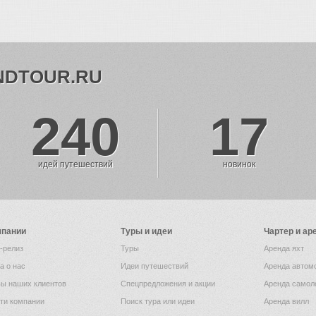
NDTOUR.RU
240
17
идей путешествий
новинок
мпании
Туры и идеи
Чартер и ар
-релиз
Туры
Аренда яхт
а о нас
Идеи путешествий
Аренда автом
ы наших клиентов
Спецпредложения и акции
Аренда самол
ти компании
Поиск тура или идеи
Аренда вилл