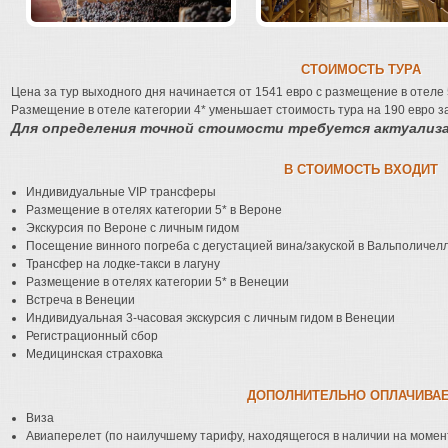
СТОИМОСТЬ ТУРА
Цена за тур выходного дня начинается от 1541 евро с размещение в отеле 
Размещение в отеле категории 4* уменьшает стоимость тура на 190 eвро з
Для определения точной стоимости требуется актуализац
В СТОИМОСТЬ ВХОДИТ
Индивидуальные VIP трансферы
Размещение в отелях категории 5* в Вероне
Экскурсия по Вероне с личным гидом
Посещение винного погреба с дегустацией вина/закуской в Вальполичел
Трансфер на лодке-такси в лагуну
Размещение в отелях категории 5* в Венеции
Встреча в Венеции
Индивидуальная 3-часовая экскурсия с личным гидом в Венеции
Регистрационный сбор
Медицинская страховка
ДОПОЛНИТЕЛЬНО ОПЛАЧИВА
Виза
Авиаперелет (по наилучшему тарифу, находящегося в наличии на момен