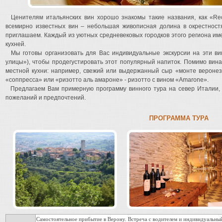
Ценителям итальянских вин хорошо знакомы такие названия, как «Reci
всемирно известных вин – небольшая живописная долина в окрестност
приглашаем. Каждый из уютных средневековых городков этого региона им
кухней.
Мы готовы организовать для Вас индивидуальные экскурсии на эти вин
улицы»), чтобы продегустировать этот популярный напиток. Помимо вин
местной кухни: например, свежий или выдержанный сыр «монте веронез
«соппресса» или «ризотто аль амароне» - ризотто с вином «Amarone».
Предлагаем Вам примерную программу винного тура на север Италии,
пожеланий и предпочтений.
ПРОГРАММА ТУРА
Самостоятельное прибытие в Верону. Встреча с водителем и индивидуальны