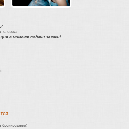
5*
а человека
ия в момент подачи заявки!
ле
ЕТСЯ
т бронирования)