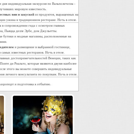
е дня индивидуальная экскурсия по Вальполичелла -
олучивших мировую известность.
местных вин и закуской
из продуктов, выращенных на
ции ужина в традиционном ресторане. Ночь в отеле.
да в сопровождении гида с осмотром главных
на, Пьяцца делле Эрбе, дом Джульетты.
ые бутики и модные магазины, расположенные на
зини.
водителем
и размещение в выбранной гостинице,
 самых известных ресторанов. Ночь в отеле.
главных достопримечательностей Венеции, таких как
Понте ди Риальто, которые являются двумя наиболее
осле этого вы можете совершить индивидуальные
ия личного консультанта по покупкам. Ночь в отеле.
в аэропорт и подготовка к отбытию.