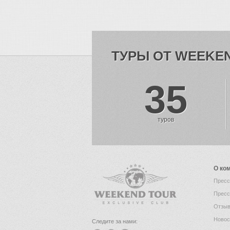
ТУРЫ ОТ WEEKE
35
туров
О ко
Пресс
Пресс
Отзыв
Новос
Следите за нами: