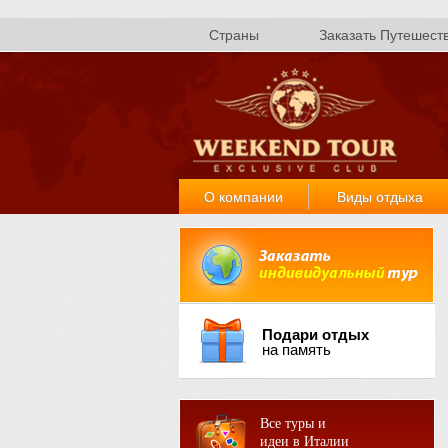
Страны
Заказать Путешест
О компании
Виды отдыха
Подари отдых
на память
Все туры и
идеи в Италии