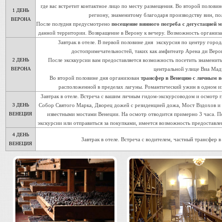
где вас встретит контактное лицо по месту размещения. Во второй половин
1 ДЕНЬ
региону, знаменитому благодаря производству вин, п
ВЕРОНА
После полудня предусмотрено
посещение винного погреба с дегустацией 
данной территории. Возвращение в Верону к вечеру. Возможность организа
Завтрак в отеле. В первой половине дня экскурсия по центру горо
достопримечательностей, таких как амфитеатр Арена ди Веро
2 ДЕНЬ
После эксккурсии вам предоставляется возможность посетить знаменит
ВЕРОНА
центральной улице Виа Мад
Во второй половине дня организован
трансфер в Венецию с личным 
расположенной в пределах лагуны. Романтический ужин в одном из
Завтрак в отеле. Встреча с вашим личным гидом-экскурсоводом и осмотр 
3 ДЕНЬ
Собор Святого Марка, Дворец дожей с резиденцией дожа, Мост Вздохов и 
ВЕНЕЦИЯ
известными мостами Венеции. На осмотр отводится примерно 3 часа. П
экскурсии или отправиться за покупками, имеется возможность предоставлен
4 ДЕНЬ
Завтрак в отеле. Встреча с водителем, частный трансфер 
ВЕНЕЦИЯ