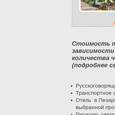
У
Стоимость ту
зависимости
количества ч
(подробнее с
Русскоговорящи
Транспортное 
Отель в Пезаро
выбранной про
Питание: завтр