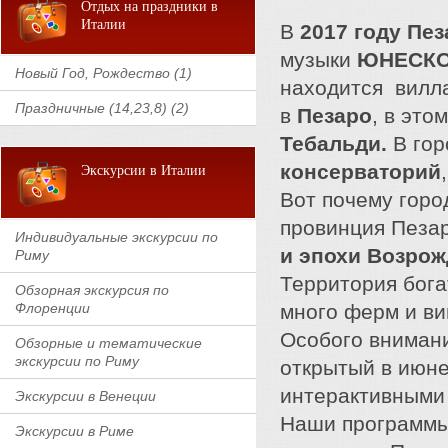
Отдых на праздники в
Италии
В
2017 году Пе
музыки
ЮНЕСК
Новый Год, Рождество (1)
находится вилл
Праздничные (14,23,8) (2)
в
Пезаро
, в это
Тебальди.
В гор
консерваторий
Экскурсии в Италии
Вот почему город
провинция Пеза
Индивидуальные экскурсии по
и эпохи Возро
Риму
Территория бога
Обзорная экскурсия по
Флоренции
много ферм и ви
Особого вниман
Обзорные и тематические
экскурсии по Риму
открытый в июне
интерактивными 
Экскурсии в Венеции
Наши программы
Экскурсии в Риме