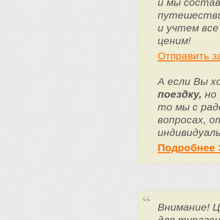
и мы состав
путешестви
и учтем все
ценим!
Отправить з
А если Вы 
поездку,
но 
то мы с ра
вопросах, о
индивидуаль
Подробнее 
Внимание! 
для тураге