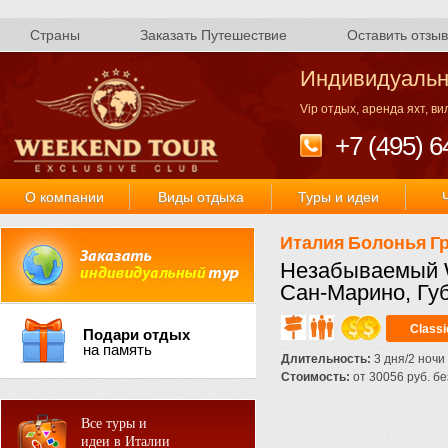
Страны
Заказать Путешествие
Оставить отзыв
Индивидуальн
Vip отдых, аренда яхт, в
+7 (495) 6
О компании
Виды отдыха
Туры и идеи
Италия
Болонья
Г
Незабываемый W
Сан-Марино, Гу
Class
Подари отдых
на память
Длительность:
3 дня/2 ночи
Стоимость:
от 30056 руб. без
Все туры и
идеи в Италии