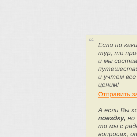
Если по ка
тур, то про
и мы состав
путешестви
и учтем все
ценим!
Отправить з
А если Вы 
поездку,
но 
то мы с ра
вопросах, о