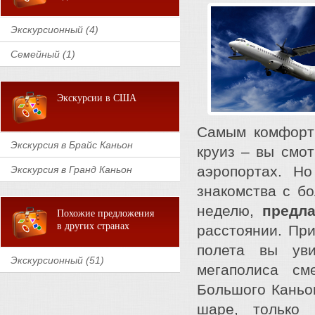
Экскурсионный (4)
Семейный (1)
Экскурсии в США
Самым комфортн
Экскурсия в Брайс Каньон
круиз – вы смот
аэропортах. Н
Экскурсия в Гранд Каньон
знакомства с б
неделю,
предла
Похожие предложения
в других странах
расстоянии. П
полета вы ув
Экскурсионный (51)
мегаполиса см
Большого Каньон
шаре, только 