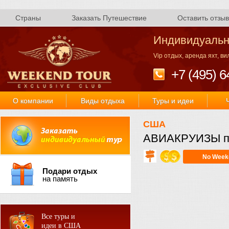
Страны
Заказать Путешествие
Оставить отзыв
Индивидуальн
Vip отдых, аренда яхт, в
+7 (495) 6
О компании
Виды отдыха
Туры и идеи
США
АВИАКРУИЗЫ п
No Week
Подари отдых
на память
Все туры и
идеи в США