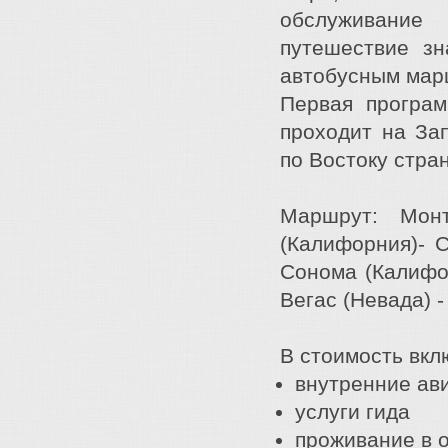
обслуживание
путешествие з
автобусным мар
Первая програм
проходит на За
по Востоку стра
Маршрут: Монт
(Калифорния)- 
Сонома (Калифор
Вегас (Невада) 
В стоимость вкл
внутренние ав
услуги гида
проживание в 