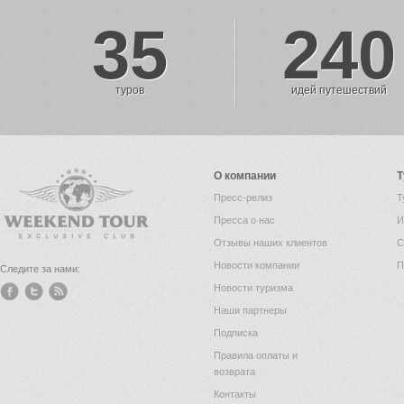
35
240
туров
идей путешествий
О компании
Т
Пресс-релиз
Т
Пресса о нас
И
Отзывы наших клиентов
С
Новости компании
П
Следите за нами:
Новости туризма
Наши партнеры
Подписка
Правила оплаты и
возврата
Контакты