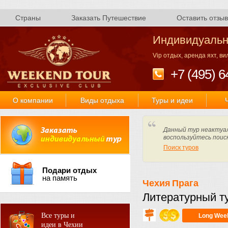
Страны
Заказать Путешествие
Оставить отзыв
Индивидуальн
Vip отдых, аренда яхт, в
+7 (495) 6
О компании
Виды отдыха
Туры и идеи
Данный тур неактуал
воспользуйтесь поис
Поиск туров
Подари отдых
на память
Чехия
Прага
Литературный т
Все туры и
Long Wee
идеи в Чехии