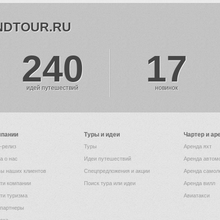
NDTOUR.RU
240
17
идей путешествий
новинок
мпании
Туры и идеи
Чартер и ар
-релиз
Туры
Аренда яхт
а о нас
Идеи путешествий
Аренда автом
ы наших клиентов
Спецпредложения и акции
Аренда самол
ти компании
Поиск тура или идеи
Аренда вилл
ти туризма
Авиатакси
партнеры