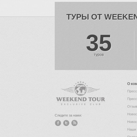
ТУРЫ ОТ WEEKE
35
туров
О ко
Пресс
Пресс
Отзыв
Новос
Следите за нами:
Новос
Наши 