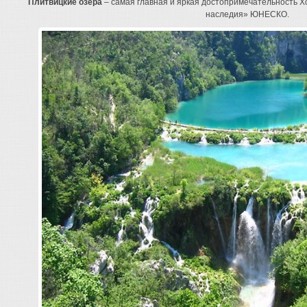
Плитвицкие озера
– самая главная и яркая достопримечательность Х
наследия» ЮНЕСКО.