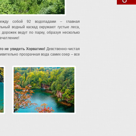
ежду собой 92 водопадами – главная
льный водный каскад окружают густые леса,
орожек ведут по парку, образуя несколько
ечатление!
что не увидеть Хорватию!
Девственно-чистая
дивительно прозрачная вода самих озер – все