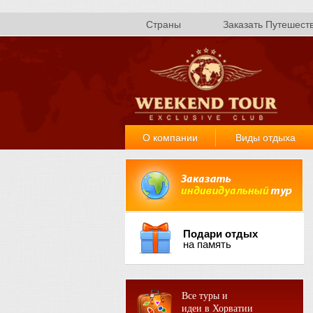
Страны
Заказать Путешест
О компании
Виды отдыха
Подари отдых
на память
Все туры и
идеи в Хорватии