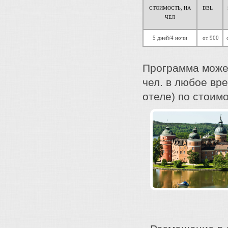
СТОИМОСТЬ, НА
DBL
ЧЕЛ
5 дней/4 ночи
от 900
о
Программа может
чел. в любое вре
отеле) по стоим