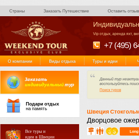
Страны
Заказать Путешествие
Оставить отзыв
Индивидуальн
Vip отдых, аренда яхт, в
+7 (495) 6
О компании
Виды отдыха
Туры и идеи
Данный тур неактуал
воспользуйтесь поис
Поиск туров
Подари отдых
на память
Швеция
Стокголь
Дворцовое ожер
Все туры и
Long
идеи в Швеции