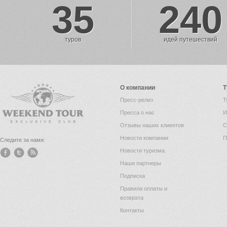
35
240
туров
идей путешествий
О компании
Т
Пресс-релиз
Т
Пресса о нас
И
Отзывы наших клиентов
С
Новости компании
П
Следите за нами:
Новости туризма
Наши партнеры
Подписка
Правила оплаты и
возврата
Контакты