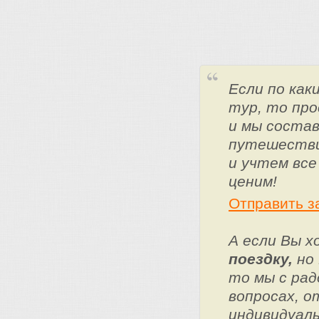
Если по ка
тур, то про
и мы состав
путешестви
и учтем все
ценим!
Отправить з
А если Вы 
поездку,
но 
то мы с ра
вопросах, о
индивидуаль