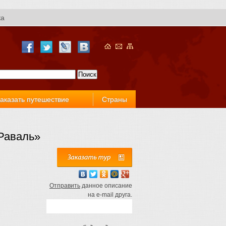
ка
аказать путешествие
Страны
-Раваль»
Отправить
данное описание
на e-mail друга.