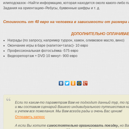
илиподсказок –Найти информацию, которая находится около какого-либо 
Задания на ориентацию–Ребусы, буквенные шифры и т. д.
Стоимость от 40 евро на человека в зависимости от размера
ДОПОЛНИТЕЛЬНО ОПЛАЧИВА
Награды (по запросу, например туррон, хамон, оливковое масло, вино)
Окончание игры в баре (напиток+тапас)- 10 евро
Профессиональная фотосъёмка -575 евро
Видеорепортаж + DVD 10 минут- 900 евро
Если по каким-то параметрам Вам не подходит данный тур, то п
и мы составим сценарий Вашего индивидуального путешествия н
и учтем все пожелания. Мы Вам всегда рады и очень Вас ценим!
Отправить запрос
А если Вы хотите
самостоятельно организовать поездку,
но Ва