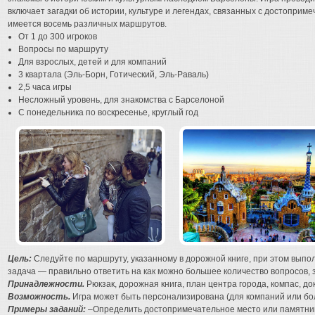
включает загадки об истории, культуре и легендах, связанных с достоприм
имеется восемь различных маршрутов.
От 1 до 300 игроков
Вопросы по маршруту
Для взрослых, детей и для компаний
3 квартала (Эль-Борн, Готический, Эль-Раваль)
2,5 часа игры
Несложный уровень, для знакомства с Барселоной
С понедельника по воскресенье, круглый год
Цель:
Следуйте по маршруту, указанному в дорожной книге, при этом вып
задача — правильно ответить на как можно большее количество вопросов, 
Принадлежности.
Рюкзак, дорожная книга, план центра города, компас, до
Возможность.
Игра может быть персонализирована (для компаний или бол
Примеры заданий:
–Определить достопримечательное место или памятник