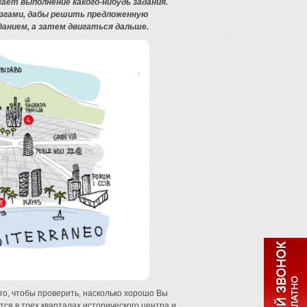
гает выполнение какого-нибудь задания.
озгами, дабы решить предложенную
данием, а затем двигаться дальше.
го, чтобы проверить, насколько хорошо Вы
ся в трех кварталах исторического центра и