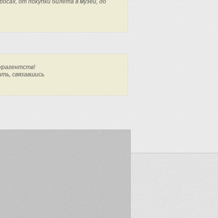
осах, от покупки билета в музей, до
урагентств!
ить, связавшись