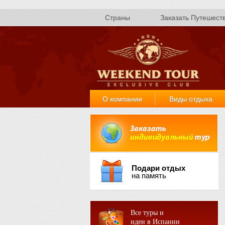
Страны
Заказать Путешест
О компании
Виды отдыха
Подари отдых
на память
Все туры и
идеи в Испании