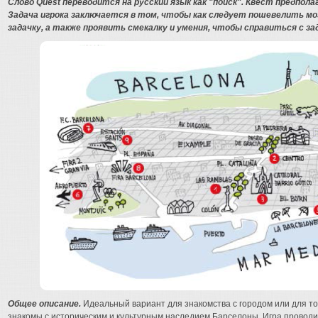
Слово Quest переводится на русский язык как "поиск". Квест предпола
Задача игрока заключается в том, чтобы как следует пошевелить м
задачку, а также проявить смекалку и умения, чтобы справиться с за
Общее описание.
Идеальный вариант для знакомства с городом или для то
знакомы с историческим и культурным наследием Барселоны. Игра проводит