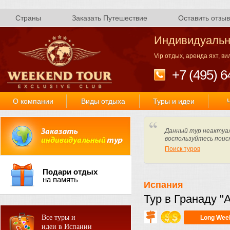
Страны
Заказать Путешествие
Оставить отзыв
Индивидуальн
Vip отдых, аренда яхт, в
+7 (495) 6
О компании
Виды отдыха
Туры и идеи
Данный тур неактуал
воспользуйтесь поис
Поиск туров
Подари отдых
на память
Испания
Тур в Гранаду "
Все туры и
Long Wee
идеи в Испании