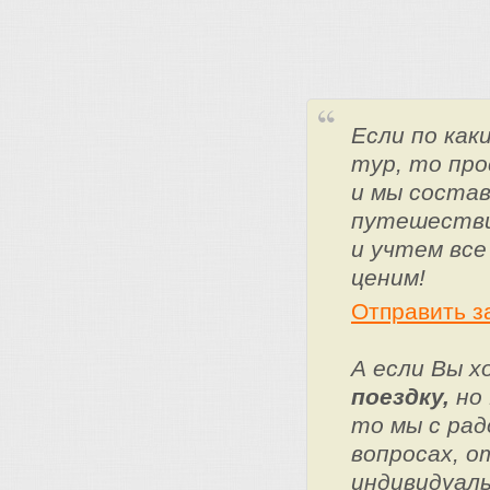
Если по ка
тур, то про
и мы состав
путешестви
и учтем все
ценим!
Отправить з
А если Вы 
поездку,
но 
то мы с ра
вопросах, о
индивидуаль