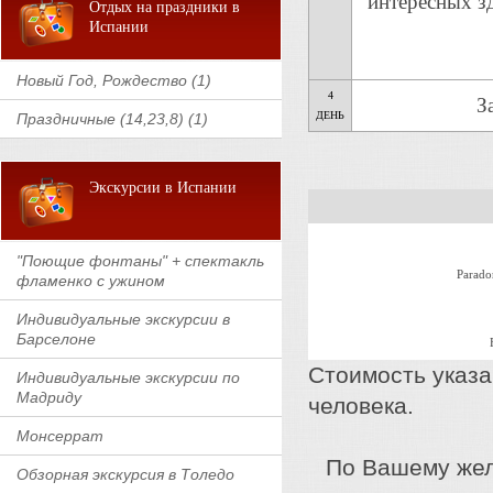
интересных зд
Отдых на праздники в
Испании
Новый Год, Рождество (1)
4
З
ДЕНЬ
Праздничные (14,23,8) (1)
Экскурсии в Испании
"Поющие фонтаны" + спектакль
Parado
фламенко с ужином
Индивидуальные экскурсии в
Барселоне
Стоимость указа
Индивидуальные экскурсии по
Мадриду
человека.
Монсеррат
По Вашему жел
Обзорная экскурсия в Толедо