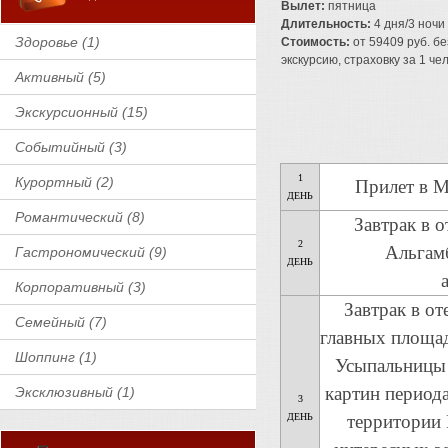
Вылет:
пятница
Длительность:
4 дня/3 ночи
Здоровье (1)
Стоимость:
от 59409 руб. бе
экскурсию, страховку за 1 чел
Активный (5)
Экскурсионный (15)
Событийный (3)
1
Курортный (2)
Прилет в М
ДЕНЬ
Романтический (8)
Завтрак в о
2
Альгамб
Гастрономический (9)
ДЕНЬ
Корпоративный (3)
Завтрак в о
Семейный (7)
главных площад
Шоппинг (1)
Усыпальницы 
картин периода
Эксклюзивный (1)
3
ДЕНЬ
территории 