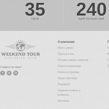
35
240
туров
идей путешествий
О компании
Т
Пресс-релиз
Т
Пресса о нас
И
Отзывы наших клиентов
С
Новости компании
П
Следите за нами:
Новости туризма
Наши партнеры
Подписка
Правила оплаты и
возврата
Контакты