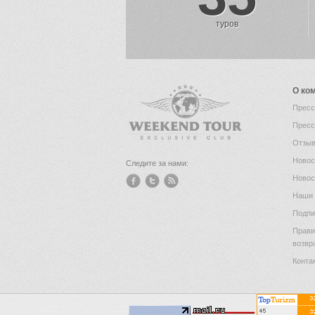
туров
О ко
Пресс
Пресс
Отзыв
Новос
Следите за нами:
Новос
Наши 
Подпи
Прави
возвр
Конта