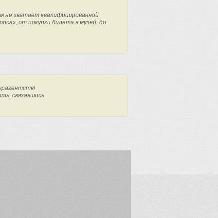
м не хватает квалифицированной
осах, от покупки билета в музей, до
урагентств!
ить, связавшись