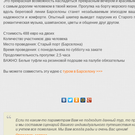
Это прекрасная возможность насладиться прекрасным вечером и красивым
с самым дорогим человеком в твоей жизни. Прогулка на борту морского па
вдоль береговой линии Барселоны станет незабываемым эпизодом ваш
надежности и комфорте. Опытный шкипер выведет парусник из Старого 
романтическая музыка, шампанское, цветы и общение друг другом.
Стоимость 488 евро на двоих
Количество участников: два человека
Место проведения: Старый порт (Барселона)
Время проведения: с понедельника по субботу на закате
Продолжительность прогулки: 2,5 часа
ВАЖНО: Белые туфли на резиновой подошве на палубе обязательны
Вы можете совместить эту идею с
туром в Барселону >>>
Если по каким-то параметрам Вам не подходит данный тур, то п
и мы составим сценарий Вашего индивидуального путешествия н
и учтем все пожелания. Мы Вам всегда рады и очень Вас ценим!