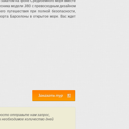
 закатом на фоне Средиземного моря вместе
русника модели J/80 с превосходным дизайном
его путешествия при полной безопасности,
порта Барселоны в открытое море. Вас ждет
росто отправьте нам запрос,
а необходимое количество дней