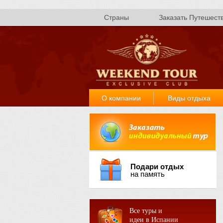
Страны
Заказать Путешест
О компании
Виды отдыха
Подари отдых
на память
Все туры и
идеи в Испании