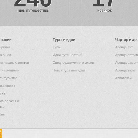
идей путешествий
новинок
мпании
Туры и идеи
Чартер и ар
-релиз
Туры
Аренда яхт
а о нас
Идеи путешествий
Аренда автом
ы наших клиентов
Спецпредложения и акции
Аренда самол
ти компании
Поиск тура или идеи
Аренда вилл
ти туризма
Авиатакси
партнеры
ска
ла оплаты и
ата
кты