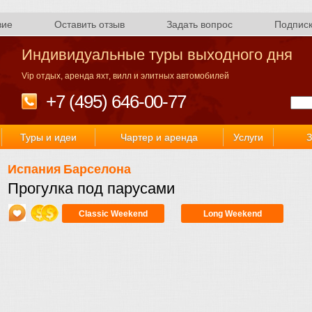
вие
Оставить отзыв
Задать вопрос
Подпис
Индивидуальные туры выходного дня
Vip отдых, аренда яхт, вилл и элитных автомобилей
+7 (495) 646-00-77
Туры и идеи
Чартер и аренда
Услуги
З
Испания
Барселона
Прогулка под парусами
Classic Weekend
Long Weekend