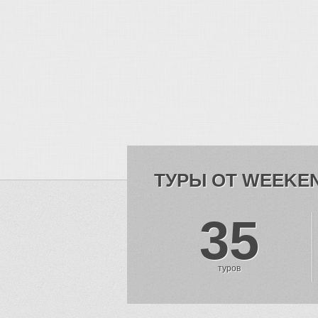
ТУРЫ ОТ WEEKE
35
туров