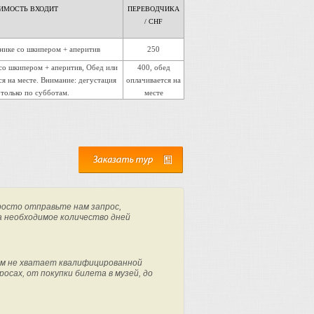
ИМОСТЬ ВХОДИТ
ПЕРЕВОДЧИКА
/ CHF
нике со шкипером + аперитив
250
со шкипером + аперитив, Обед или
400, обед
я на месте. Внимание: дегустация
оплачивается на
только по субботам.
месте
росто отправьте нам запрос,
а необходимое количество дней
м не хватает квалифицированной
осах, от покупки билета в музей, до