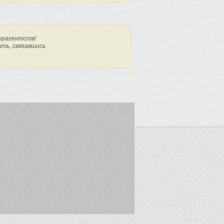
урагентств!
ить, связавшись