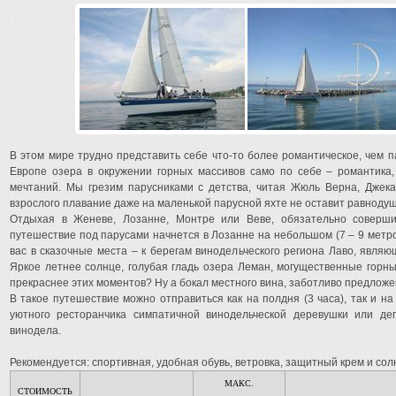
В этом мире трудно представить себе что-то более романтическое, чем п
Европе озера в окружении горных массивов само по себе – романтика,
мечтаний. Мы грезим парусниками с детства, читая Жюль Верна, Джек
взрослого плавание даже на маленькой парусной яхте не оставит равноду
Отдыхая в Женеве, Лозанне, Монтре или Веве, обязательно совер
путешествие под парусами начнется в Лозанне на небольшом (7 – 9 метро
вас в сказочные места – к берегам винодельческого региона Лаво, явля
Яркое летнее солнце, голубая гладь озера Леман, могущественные горны
прекраснее этих моментов? Ну а бокал местного вина, заботливо предложе
В такое путешествие можно отправиться как на полдня (3 часа), так и н
уютного ресторанчика симпатичной винодельческой деревушки или де
винодела.
Рекомендуется: спортивная, удобная обувь, ветровка, защитный крем и сол
МАКС.
СТОИМОСТЬ