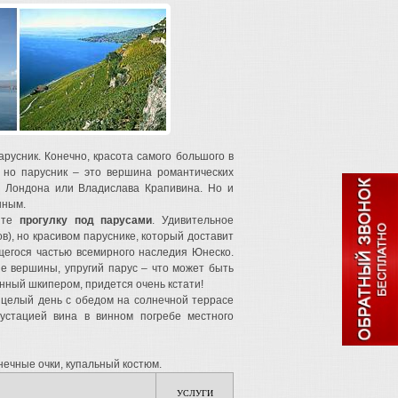
арусник. Конечно, красота самого большого в
 но парусник – это вершина романтических
а Лондона или Владислава Крапивина. Но и
шным.
шите
прогулку под парусами
. Удивительное
в), но красивом паруснике, который доставит
ющегося частью всемирного наследия Юнеско.
е вершины, упругий парус – что может быть
нный шкипером, придется очень кстати!
а целый день с обедом на солнечной террасе
густацией вина в винном погребе местного
нечные очки, купальный костюм.
УСЛУГИ