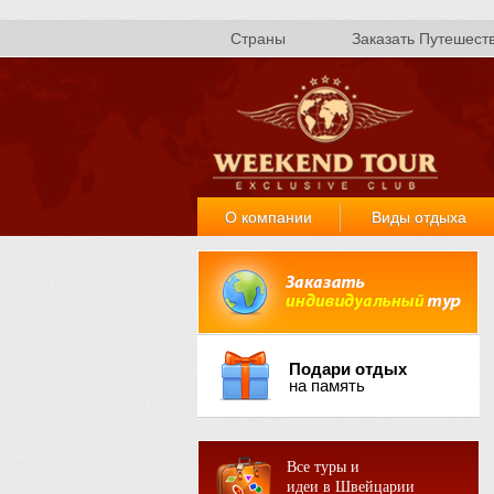
Страны
Заказать Путешест
О компании
Виды отдыха
Подари отдых
на память
Все туры и
идеи в Швейцарии