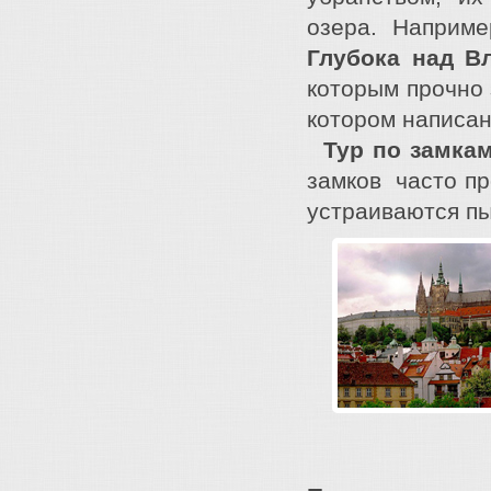
озера. Наприм
Глубока над В
которым прочно 
котором написана
Тур по замка
замков часто пр
устраиваются п