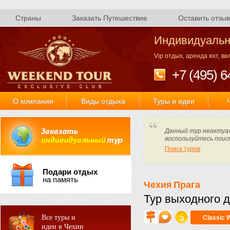
Страны
Заказать Путешествие
Оставить отзыв
Индивидуальн
Vip отдых, аренда яхт, в
+7 (495) 6
О компании
Виды отдыха
Туры и идеи
Данный тур неактуал
воспользуйтесь поис
Поиск туров
Подари отдых
на память
Чехия
Прага
Тур выходного д
Все туры и
Classic 
идеи в Чехии