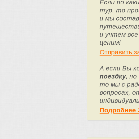
Если по ка
тур, то про
и мы состав
путешестви
и учтем все
ценим!
Отправить з
А если Вы 
поездку,
но 
то мы с ра
вопросах, о
индивидуаль
Подробнее 