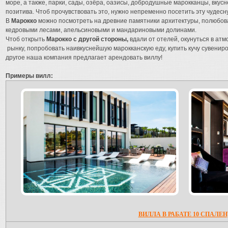
море, а также, парки, сады, озёра, оазисы, добродушные марокканцы, вк
позитива. Чтоб прочувствовать это, нужно непременно посетить эту чудесн
В
Марокко
можно посмотреть на древние памятники архитектуры, полюбов
кедровыми лесами, апельсиновыми и мандариновыми долинами.
Чтоб открыть
Марокко с другой стороны,
вдали от отелей, окунуться в атм
рынку, попробовать наивкуснейшую марокканскую еду, купить кучу сувенир
другое наша компания предлагает арендовать виллу!
Примеры вилл:
ВИЛЛА В РАБАТЕ 10 СПАЛЕН