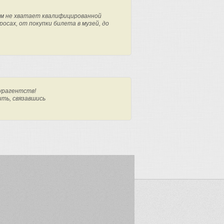
м не хватает квалифицированной
осах, от покупки билета в музей, до
урагентств!
ить, связавшись