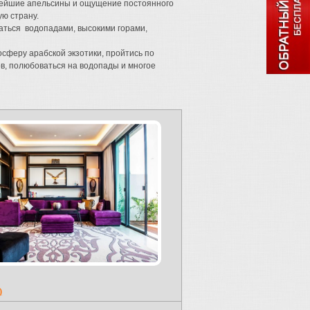
уснейшие апельсины и ощущение постоянного
ую страну.
аться водопадами, высокими горами,
осферу арабской экзотики, пройтись по
ов, полюбоваться на водопады и многое
)