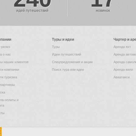
идей путешествий
новинок
мпании
Туры и идеи
Чартер и ар
-релиз
Туры
Аренда яхт
а о нас
Идеи путешествий
Аренда автом
ы наших клиентов
Спецпредложения и акции
Аренда самол
ти компании
Поиск тура или идеи
Аренда вилл
ти туризма
Авиатакси
партнеры
ска
ла оплаты и
ата
кты