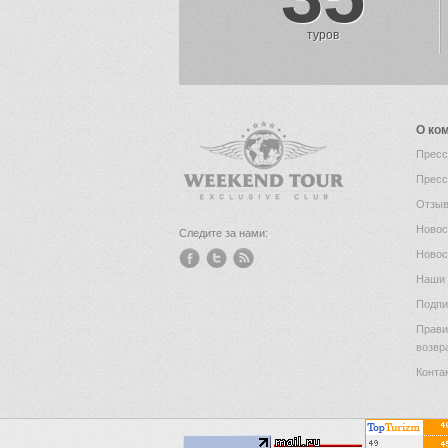
туров
О ко
Пресс
Пресс
Отзыв
Новос
Следите за нами:
Новос
Наши 
Подпи
Прави
возвр
Конта