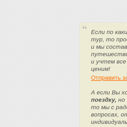
Если по ка
тур, то про
и мы состав
путешестви
и учтем все
ценим!
Отправить з
А если Вы 
поездку,
но 
то мы с ра
вопросах, о
индивидуаль