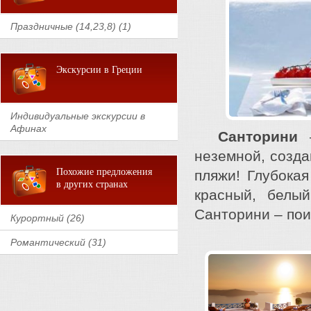
Праздничные (14,23,8) (1)
Экскурсии в Греции
Индивидуальные экскурсии в
Афинах
Санторини
–
неземной, созда
Похожие предложения
пляжи! Глубокая
в других странах
красный, белый
Санторини – по
Курортный (26)
Романтический (31)