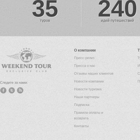
35
240
туров
идей путешествий
О компании
Т
Пресс-релиз
Т
Пресса о нас
И
Отзывы наших клиентов
С
Новости компании
П
Следите за нами:
Новости туризма
Наши партнеры
Подписка
Правила оплаты и
возврата
Контакты