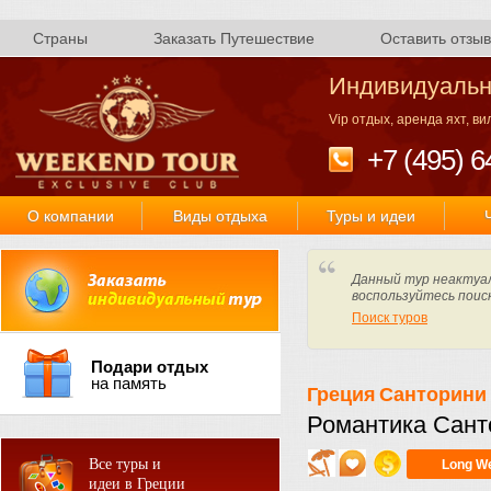
Страны
Заказать Путешествие
Оставить отзыв
Индивидуальн
Vip отдых, аренда яхт, в
+7 (495) 6
О компании
Виды отдыха
Туры и идеи
Данный тур неактуал
воспользуйтесь поис
Поиск туров
Подари отдых
на память
Греция
Санторини
Романтика Сант
Все туры и
Long W
идеи в Греции