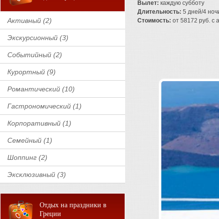
Вылет:
каждую субботу
Длительность:
5 дней/4 ноч
Активный (2)
Стоимость:
от 58172 руб. с а
Экскурсионный (3)
Событийный (2)
Курортный (9)
Романтический (10)
Гастрономический (1)
Корпоративный (1)
Семейный (1)
Шоппинг (2)
Эксклюзивный (3)
Отдых на праздники в
Греции