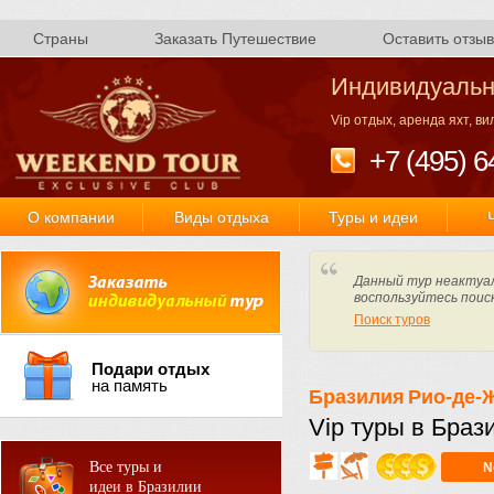
Страны
Заказать Путешествие
Оставить отзыв
Индивидуальн
Vip отдых, аренда яхт, в
+7 (495) 6
О компании
Виды отдыха
Туры и идеи
Данный тур неактуал
воспользуйтесь поис
Поиск туров
Подари отдых
на память
Бразилия
Рио-де-
Vip туры в Бра
Все туры и
N
идеи в Бразилии