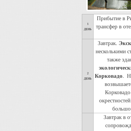
Прибытие в Ри
1
трансфер в оте
ДЕНЬ
Завтрак.
Экск
несколькими с
также зда
экологическ
2
Корковадо
. Н
ДЕНЬ
возвышаетс
Корковадо
окрестностей
большог
Завтрак в о
сопровожд