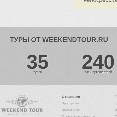
ТУРЫ ОТ WEEKENDTOUR.RU
35
240
туров
идей путешествий
О компании
Т
Пресс-релиз
Т
Пресса о нас
И
Отзывы наших клиентов
С