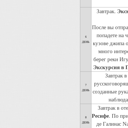
Завтрак.
Экск
После вы отпра
попадете на 
6
ДЕНЬ
кузове джипа о
много интер
берег реки Игу
Экскурсия в 
Завтрак в
русскоговоря
7
ДЕНЬ
созданные рук
наблюда
Завтрак в от
Ресифе
. По пр
8
ДЕНЬ
де Галинас N