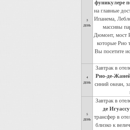
фуникулере п
на главные до
Ипанема, Лебл
3
ДЕНЬ
массивы па
Дюмонт, мост Р
которые Рио т
Вы посетите и
Завтрак в оте
Рио-де-Жане
4
ДЕНЬ
синий океан, 
Завтрак в оте
де Игуассу
5
трансфер в оте
ДЕНЬ
близко к вели