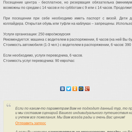
Посещение центра - бесплатное, но резервация обязательна (миниму
возможны по средам с 14 часов и по субботам с 9 или с 14 часов. Продолжит
При посещении при себе необходимо иметь паспорт с визой. Дети д
коллайдера. Открытая обувь или туфли на каблуках – запрещены. Исполь
Услуги организации: 250 евро/экскурсия
Рекомендуется: машина с водителем в распоряжении, 6 часов (на ней Вы бу
Стоимость автомобиля (1-3 чел.) с водителем в распоряжении, 6 часов: 390
Если необходимо, услуги переводчика, 6 часов.
Стоимость услуг переводчика: 90 евро/час
Если по каким-то параметрам Вам не подходит данный тур, то п
и мы составим сценарий Вашего индивидуального путешествия н
и учтем все пожелания. Мы Вам всегда рады и очень Вас ценим!
Отправить запрос