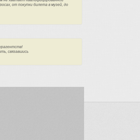
м не хватает квалифицированной
осах, от покупки билета в музей, до
урагентств!
ить, связавшись