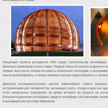
миллиардов лет назад.
Концепция проекта датируется 1983 годом, строительство коллайдера 
физиков и инженеров со всего мира. Первый запуск Большого андронного 
первые часы после начала его работы произошли неполадки, и эксперимен
опыты возобновились, и теперь мировая научная общественность с нетерп
Директор исследовательского центра Европейского совета ядерны
историческими для человечества, желающего знать, откуда и куда оно и
этого уникального сооружения, во время которого вы узнаете об иссл
Большом андронном коллайдере, увидете коллайдер собственными глазами,
и инноваций или выставку Микрокосм.