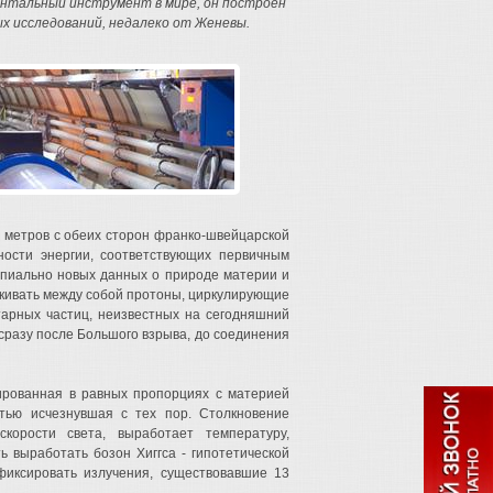
ентальный инструмент в мире, он построен
ых исследований, недалеко от Женевы.
0 метров с обеих сторон франко-швейцарской
ности энергии, соответствующих первичным
ипиально новых данных о природе материи и
лкивать между собой протоны, циркулирующие
арных частиц, неизвестных на сегодняшний
 сразу после Большого взрыва, до соединения
рированная в равных пропорциях с материей
тью исчезнувшая с тех пор. Столкновение
корости света, выработает температуру,
 выработать бозон Хиггса - гипотетической
фиксировать излучения, существовавшие 13