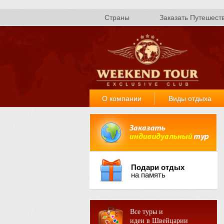
Страны
Заказать Путешест
О компании
Виды отдыха
Подари отдых
на память
Все туры и
идеи в Швейцарии