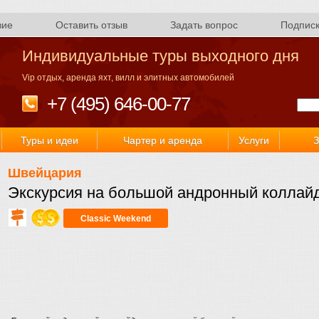
вие
Оставить отзыв
Задать вопрос
Подпис
Индивидуальные туры выходного дня
Vip отдых, аренда яхт, вилл и элитных автомобилей
+7 (495) 646-00-77
Туры и идеи
Чартер и аренда
Услуги
З
Швейцария
Экскурсия на большой андронный коллай
Classic Weekend