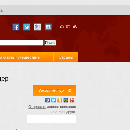
ка
аказать путешествие
Страны
дер
Отправить
данное описание
на e-mail друга.