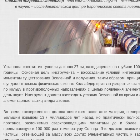
Большой андронный коллайдер
- это самый большой научно – эксперим
в научно – исследовательском центре Европейского совета ядерн
Установка состоит из туннеля длиною 27 км, находящегося на глубине 10
границы. Основная цель инструмента – воссоздание условий интенсив
моментам существования Вселенной и получения, таким образом, принц
фундаментальных физических законах. Коллайдер призван ускорять и ста
по кольцу в противоположных направлениях с целью появления элемент
день науке. Инструмент должен воссоздать условия Вселенной во время и
элементарных частиц в ядра атомов.
Во время экспериментов, должна появиться также анти-материя, сгене
Большим взрывом 13,7 миллиардов лет назад, но практически полнос
протонов, разгоняемых сверхпроводящими магнитами до и более с
превышающую в 100 000 раз температуру Солнца. Это должно позволить
частицы, отвечающей за массу всех других элементарных частиц и за