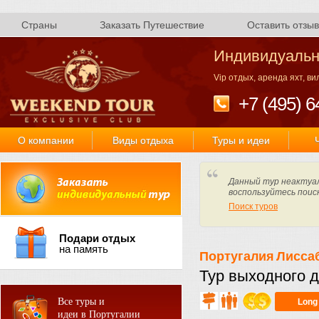
Страны
Заказать Путешествие
Оставить отзыв
Индивидуальн
Vip отдых, аренда яхт, в
+7 (495) 6
О компании
Виды отдыха
Туры и идеи
Данный тур неактуал
воспользуйтесь поис
Поиск туров
Подари отдых
на память
Португалия
Лисса
Тур выходного д
Все туры и
Long
идеи в Португалии