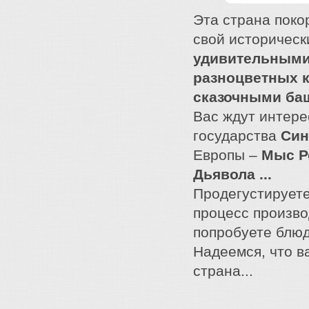
Эта страна поко
свой историческ
удивительными
разноцветных 
сказочными ба
Вас ждут интер
государства
Син
Европы –
Мыс Р
Дьявола ...
Продегустирует
процесс произво
попробуете блюд
Надеемся, что в
страна...