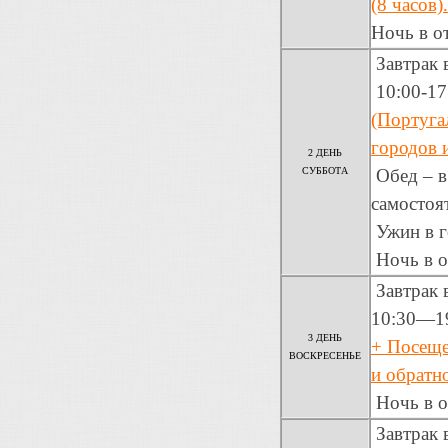
(8 часов).
Ночь в о
Завтрак 
10:00-1
(Португа
городов и
2 ДЕНЬ
СУББОТА
Обед – в
самостоя
Ужин в г
Ночь в о
Завтрак в
10:30—1
3 ДЕНЬ
+ Посеще
ВОСКРЕСЕНЬЕ
и обратн
Ночь в о
Завтрак в