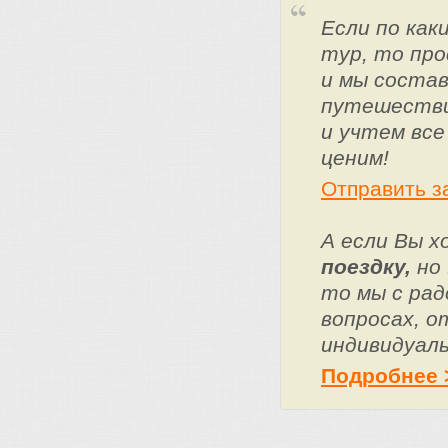
Если по ка
тур, то про
и мы состав
путешестви
и учтем все
ценим!
Отправить з
А если Вы 
поездку,
но 
то мы с ра
вопросах, о
индивидуаль
Подробнее 