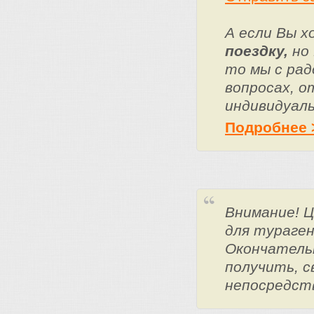
А если Вы 
поездку,
но 
то мы с ра
вопросах, о
индивидуаль
Подробнее 
Внимание! 
для тураге
Окончатель
получить, с
непосредст