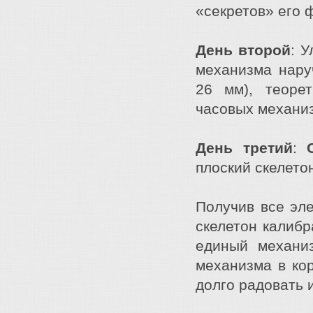
«секретов» его 
День второй
: 
механизма нару
26 мм), теоре
часовых механи
День третий
:
плоский скелетон»
Получив все эл
скелетон калибр
единый механи
механизма в кор
долго радовать 