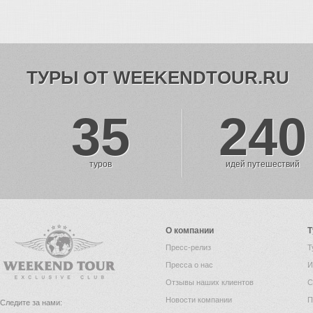
ТУРЫ ОТ WEEKENDTOUR.RU
35
240
туров
идей путешествий
О компании
Т
Пресс-релиз
Т
Пресса о нас
И
Отзывы наших клиентов
С
Новости компании
П
Следите за нами: