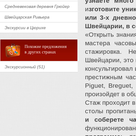
узнаете много
Средневековая деревня Грюйер
и
зготовите уни
или 3-х дневн
Швейцарская Ривьера
Швейцарии, в 
Экскурсии в Цюрихе
«Открыть знания
мастера часовы
Похожие предложения
стажировка. 
в других странах
Швейцарии, это 
Экскурсионный (51)
консультировал 
престижным час
Piguet, Breguet
произойдет в об
Стаж проходит в
столы пропитан
и соберете ч
функционирова