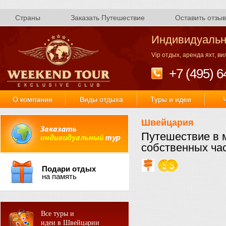
Страны
Заказать Путешествие
Оставить отзыв
Индивидуальн
Vip отдых, аренда яхт, в
+7 (495) 6
О компании
Виды отдыха
Туры и идеи
Швейцария
Путешествие в м
собственных ча
Подари отдых
на память
Все туры и
идеи в Швейцарии