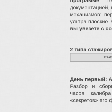
программе
: те
документацией, 
механизмов: пе
ультра-плоские
вы увезете с с
2 типа стажиро
1/ ЧА
День первый: 
Разбор и сбор
часов, калибр
«секретов» его 