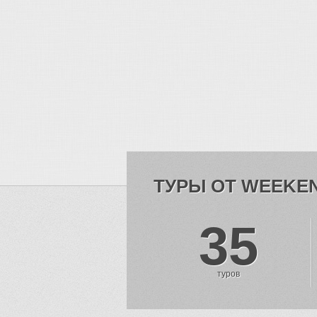
ТУРЫ ОТ WEEKE
35
туров