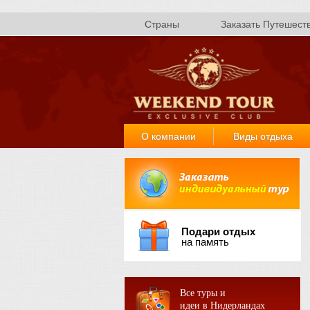
Страны
Заказать Путешест
О компании
Виды отдыха
Подари отдых
на память
Все туры и
идеи в Нидерландах