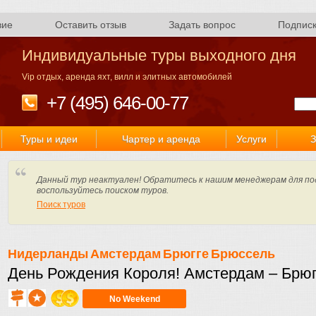
вие
Оставить отзыв
Задать вопрос
Подпис
Индивидуальные туры выходного дня
Vip отдых, аренда яхт, вилл и элитных автомобилей
+7 (495) 646-00-77
Туры и идеи
Чартер и аренда
Услуги
З
Данный тур неактуален! Обратитесь к нашим менеджерам для по
воспользуйтесь поиском туров.
Поиск туров
Нидерланды
Амстердам
Брюгге
Брюссель
День Рождения Короля! Амстердам – Брюг
No Weekend