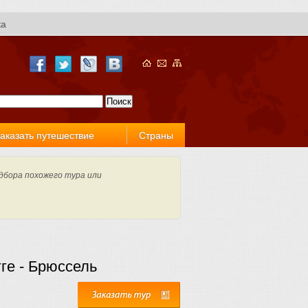
ка
аказать путешествие
Страны
дбора похожего тура или
ге - Брюссель