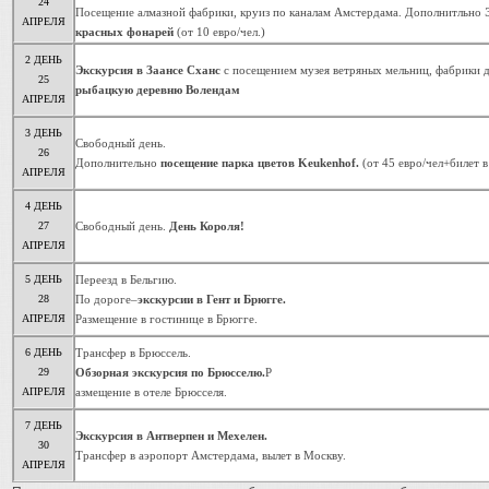
24
Посещение алмазной фабрики, круиз по каналам Амстердама. Дополнитльно
Э
АПРЕЛЯ
красных фонарей
(от 10 евро/чел.)
2 ДЕНЬ
Экскурсия в Заансе Сханс
с посещением музея ветряных мельниц, фабрики 
25
рыбацкую деревню Волендам
АПРЕЛЯ
3 ДЕНЬ
Свободный день.
26
Дополнительно
посещение парка цветов Keukenhof.
(от 45 евро/чел+билет в
АПРЕЛЯ
4 ДЕНЬ
27
Свободный день.
День Короля!
АПРЕЛЯ
5 ДЕНЬ
Переезд в Бельгию.
28
По дороге–
экскурсии в Гент и Брюгге.
АПРЕЛЯ
Размещение в гостинице в Брюгге.
6 ДЕНЬ
Трансфер в Брюссель.
29
Обзорная экскурсия по Брюсселю.
Р
АПРЕЛЯ
азмещение в отеле Брюсселя.
7 ДЕНЬ
Экскурсия в Антверпен и Мехелен.
30
Трансфер в аэропорт Амстердама, вылет в Москву.
АПРЕЛЯ