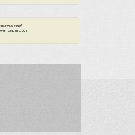
урагентств!
ить, связавшись