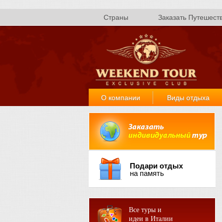
Страны
Заказать Путешест
О компании
Виды отдыха
Подари отдых
на память
Все туры и
идеи в Италии