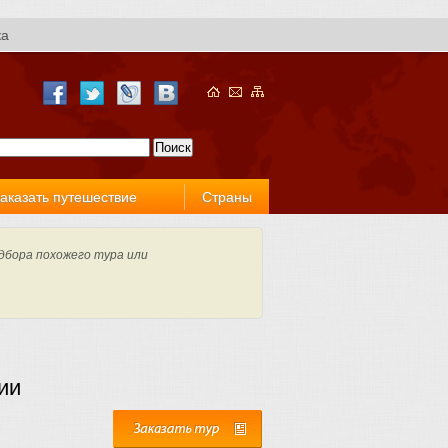
ка
аказать путешествие
Страны
дбора похожего тура или
ии