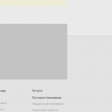
енда
Услуги
Путешественникам
обиля
Подарочный сертификат
ета
Услуги для туристов