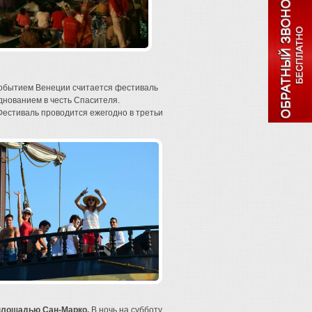
обытием Венеции считается фестиваль
нованием в честь Спасителя.
 Фестиваль проводится ежегодно в третьи
площадью
Сан-Марко
.
В ночь на субботу