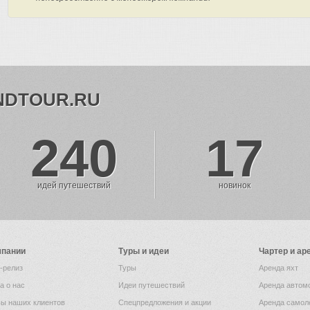
NDTOUR.RU
240
17
идей путешествий
новинок
мпании
Туры и идеи
Чартер и ар
-релиз
Туры
Аренда яхт
а о нас
Идеи путешествий
Аренда автом
ы наших клиентов
Спецпредложения и акции
Аренда самол