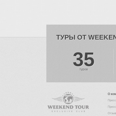
ТУРЫ ОТ WEEKE
35
туров
О ко
Пресс
Пресс
Отзыв