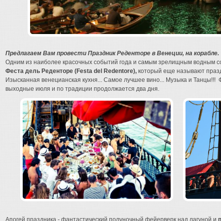
Предлагаем Вам провести
Праздник Реденторе в Венеции,
на корабле.
Одним из наиболее красочных событий года и самым зрелищным водным с
Феста дель Реденторе
(Festa del Redentore)
,
который еще называют празд
Изысканная венецианская кухня... Самое лучшее вино... Музыка и Танцы!!!
выходные июля и по традиции продолжается два дня.
Апогей праздника - фантастический полуночный фейерверк над лагуной и