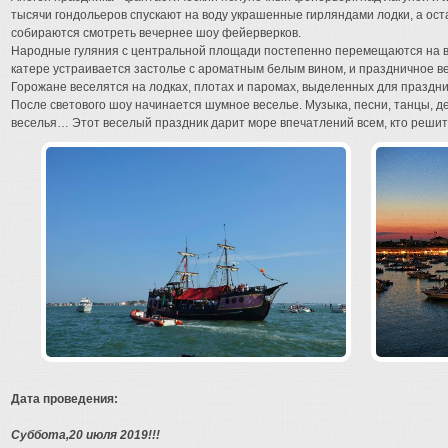
тысячи гондольеров спускают на воду украшенные гирляндами лодки, а ос
собираются смотреть вечернее шоу фейерверков.
Народные гуляния с центральной площади постепенно перемещаются на во
катере устраивается застолье с ароматным белым вином, и праздничное ве
Горожане веселятся на лодках, плотах и паромах, выделенных для праздни
После светового шоу начинается шумное веселье. Музыка, песни, танцы, д
веселья… Этот веселый праздник дарит море впечатлений всем, кто решит 
Дата проведения:
Суббота,20 июля 2019!!!