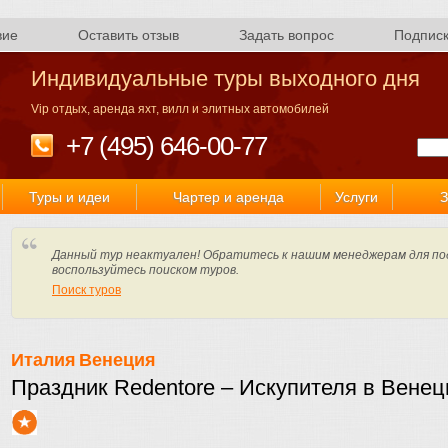
вие
Оставить отзыв
Задать вопрос
Подпис
Индивидуальные туры выходного дня
Vip отдых, аренда яхт, вилл и элитных автомобилей
+7 (495) 646-00-77
Туры и идеи
Чартер и аренда
Услуги
З
Данный тур неактуален! Обратитесь к нашим менеджерам для по
воспользуйтесь поиском туров.
Поиск туров
Италия
Венеция
Праздник Redentore – Искупителя в Венец