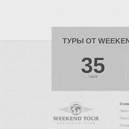
ТУРЫ ОТ WEEKE
35
туров
О ко
Пресс
Пресс
Отзыв