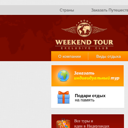
Страны
Заказать Путешест
О компании
Виды отдыха
Подари отдых
на память
Все туры и
идеи в Нидерландах