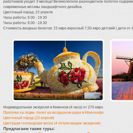
работников уходит 3 месяца! Великолепное разноцветное полотно содержи
современные мотивы ландшафтного дизайна.
Цветочный парад: 23 апреля
Часы работы: 8.00 - 19.30
Часы работы: 8.00 - 19.30
Стоимость входных билетов: 15 евро взрослый 7,50 евро детский ( дети от 4 
Индивидуальная экскурсия в Кекенхов (4 часа) от 270 евро
Прогулка на лодке, полет на воздушном шаре в Кёкенхофе
Цветочный парад (23 апреля)
Цветущая голландская весна (4 потрясающие экскурсии)
Предлагаем также туры: