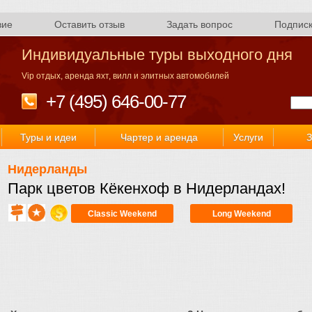
вие
Оставить отзыв
Задать вопрос
Подпис
Индивидуальные туры выходного дня
Vip отдых, аренда яхт, вилл и элитных автомобилей
+7 (495) 646-00-77
Туры и идеи
Чартер и аренда
Услуги
З
Нидерланды
Парк цветов Кёкенхоф в Нидерландах!
Classic Weekend
Long Weekend