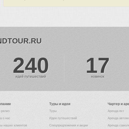
NDTOUR.RU
240
17
идей путешествий
новинок
мпании
Туры и идеи
Чартер и ар
-релиз
Туры
Аренда яхт
а о нас
Идеи путешествий
Аренда автом
ы наших клиентов
Спецпредложения и акции
Аренда самол