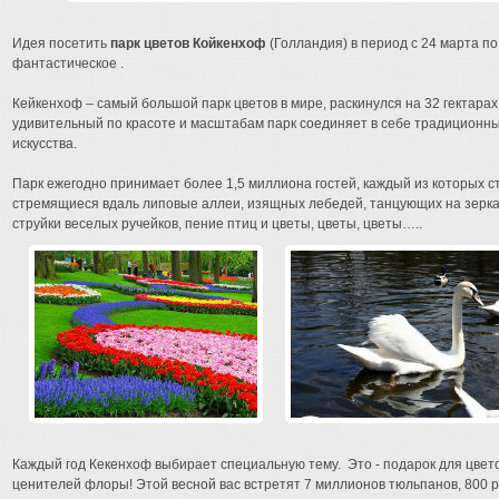
Идея посетить
парк цветов Койкенхоф
(Голландия) в период с 24 марта по
фантастическое .
Кейкенхоф – самый большой парк цветов в мире, раскинулся на 32 гектарах
удивительный по красоте и масштабам парк соединяет в себе традиционн
искусства.
Парк ежегодно принимает более 1,5 миллиона гостей, каждый из которых с
стремящиеся вдаль липовые аллеи, изящных лебедей, танцующих на зерк
струйки веселых ручейков, пение птиц и цветы, цветы, цветы…..
Каждый год Кекенхоф выбирает специальную тему. Это - подарок для цвет
ценителей флоры! Этой весной вас встретят 7 миллионов тюльпанов, 800 ра