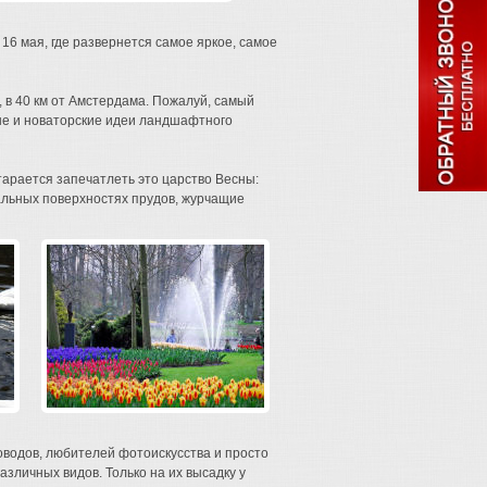
 16 мая, где развернется самое яркое, самое
, в 40 км от Амстердама. Пожалуй, самый
ые и новаторские идеи ландшафтного
тарается запечатлеть это царство Весны:
альных поверхностях прудов, журчащие
оводов, любителей фотоискусства и просто
зличных видов. Только на их высадку у