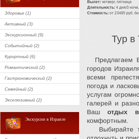
Вылет:
четверг, пятница
Длительность:
4 дня/3 ночи,
Здоровье (1)
Стоимость:
от 23485 руб. бе
Активный (3)
Экскурсионный (9)
Тур в
Событийный (2)
Курортный (6)
Предлагаем 
Романтический (2)
городов Израил
всеми прелест
Гастрономический (2)
погода и ласков
Семейный (2)
услугам огромно
Эксклюзивный (2)
галерей и разн
Ваш
отдых в
Экскурсии в Израиле
комфортным.
Выбирайте тур
отдохнуть и при