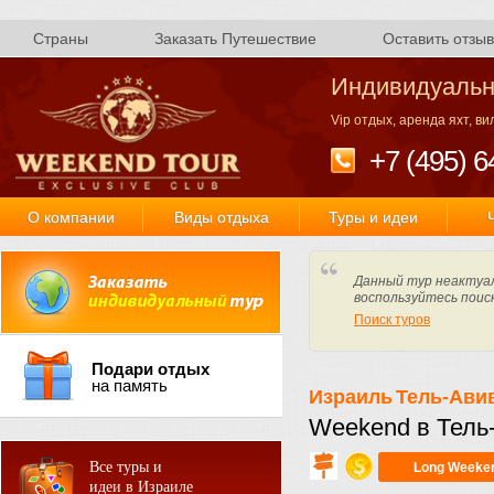
Страны
Заказать Путешествие
Оставить отзыв
Индивидуальн
Vip отдых, аренда яхт, в
+7 (495) 6
О компании
Виды отдыха
Туры и идеи
Данный тур неактуал
воспользуйтесь поис
Поиск туров
Подари отдых
на память
Израиль
Тель-Ави
Weekend в Тель
Все туры и
Long Weeke
идеи в Израиле