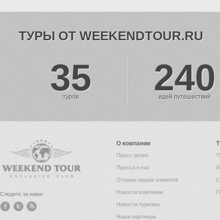
ТУРЫ ОТ WEEKENDTOUR.RU
35
240
туров
идей путешествий
О компании
Т
Пресс-релиз
Т
Пресса о нас
И
Отзывы наших клиентов
С
Новости компании
П
Следите за нами:
Новости туризма
Наши партнеры